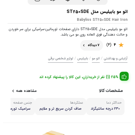
اتو مو بابیلیس مدل ST250SDE
Babyliss ST250SDE Hair Iron
اتو مو بابیلیس مدل ST250SDE دارای صفحات تورمالین-سرامیکی برای سر خوردن
و حالت دهندگی فوق العاده روی مو می باشد.
(4)
4
7 دیدگاه
/
/
/
آرایشی و بهداشتی
اتو مو
بابیلیس
لوازم شخصی برقی
25% (1) نفر از خریداران، این کالا را پیشنهاد کرده اند
مشخصات کالا
مشاهده همه
حداکثر دما
عملکردها
جنس صفحه
۲۳۰ درجه سانتیگراد
صاف کردن سریع تر و ملایم
سرامیک تورمالین
مو