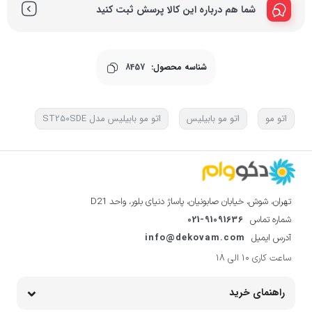
شما هم درباره این کالا پرسش ثبت کنید
شناسه محصول:
8457
اتو مو
اتو مو بابیلیس
اتو مو بابیلیس مدل ST250SDE
تهران، شوش، خیابان صابونیان، پاساژ دنیای بلور، واحد D21
021-91091636
شماره تماس
info@dekovam.com
آدرس ایمیل
ساعت کاری 10 الی 18
راهنمای خرید