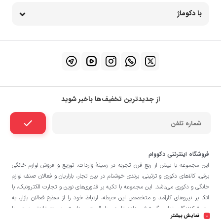
با دکوماژ
از جدیدترین تخفیف‌ها باخبر شوید
فروشگاه اینترنتی دکووام
این مجموعه با بيش از ربع قرن تجربه در زمينۀ واردات، توزيع و فروش لوازم خانگی
برقی، کالاهای دکوری و تزئینی، برندی خوشنام در بين تجار، بازاريان و فعالان صنف لوازم
خانگی و دکوری می‌باشد. این مجموعه با تكيه بر فناوری‌های نوين و تجارت الكترونيک، با
اتکا بر نيروهای كارآمد و متخصص اين حيطه، ارتباط خود را از سطح فعالان بازار، به
مصرف‌كنندگان نهايی گسترش داده تا هم با قيمتی مناسبتر و منصفانه‌تر و هم با
نمایش بیشتر
خدماتی گسترده‌تر و كيفی‌تر در خدمت هموطنان عزیز در اقصی نقاط ميهنمان باشد.