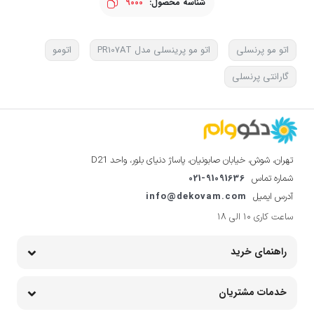
شناسه محصول:
9000
اتو مو پرنسلی
اتو مو پرینسلی مدل PR107AT
اتومو
گارانتی پرنسلی
تهران، شوش، خیابان صابونیان، پاساژ دنیای بلور، واحد D21
021-91091636
شماره تماس
info@dekovam.com
آدرس ایمیل
ساعت کاری 10 الی 18
راهنمای خرید
خدمات مشتریان