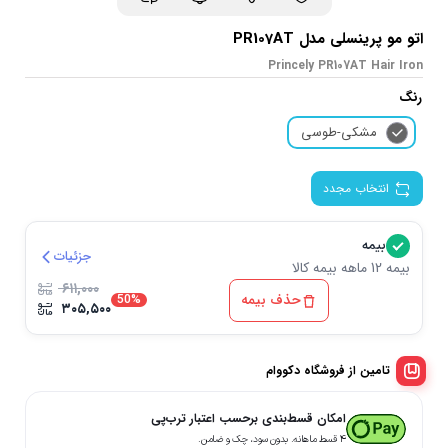
اتو مو پرینسلی مدل PR107AT
Princely PR107AT Hair Iron
رنگ
مشکی-طوسی
انتخاب مجدد
بیمه
جزئیات
بیمه 12 ماهه بیمه کالا
۶۱۱,۰۰۰
حذف بیمه
50%
۳۰۵,۵۰۰
تامین از فروشگاه دکووام
امکان قسط‌بندی برحسب اعتبار ترب‌پی
۴ قسط ماهانه. بدون سود، چک و ضامن.