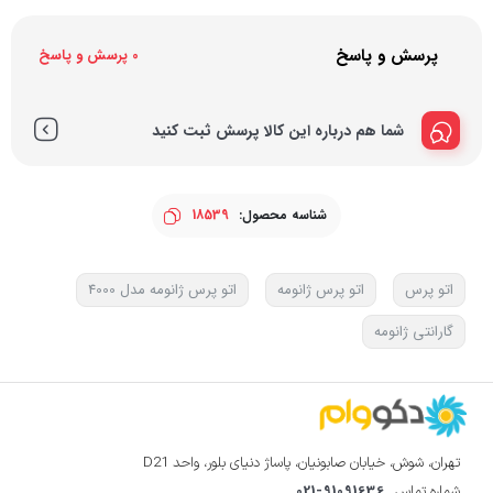
پرسش و پاسخ
0 پرسش و پاسخ
شما هم درباره این کالا پرسش ثبت کنید
شناسه محصول:
18539
اتو پرس
اتو پرس ژانومه
اتو پرس ژانومه مدل 4000
گارانتی ژانومه
تهران، شوش، خیابان صابونیان، پاساژ دنیای بلور، واحد D21
021-91091636
شماره تماس