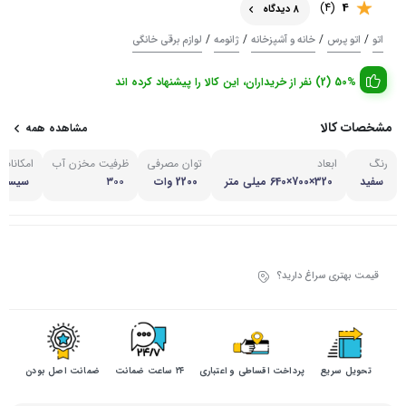
(4)
4
8 دیدگاه
/
/
/
/
اتو
اتو پرس
خانه و آشپزخانه
ژانومه
لوازم برقی خانگی
50% (2) نفر از خریداران، این کالا را پیشنهاد کرده اند
مشخصات کالا
مشاهده همه
رنگ
ابعاد
توان مصرفی
ظرفیت مخزن آب
امکانات
سفید
320×700×640 میلی متر
2200 وات
۳۰۰
سیستم
قیمت بهتری سراغ دارید؟
تحویل سریع
پرداخت اقساطی و اعتباری
۲۴ ساعت ضمانت
ضمانت اصل بودن