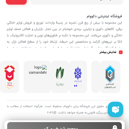
فروشگاه اینترنتی دکووام
این مجموعه با بيش از ربع قرن تجربه در زمينۀ واردات، توزيع و فروش لوازم خانگی
برقی، کالاهای دکوری و تزئینی، برندی خوشنام در بين تجار، بازاريان و فعالان صنف لوازم
خانگی و دکوری می‌باشد. این مجموعه با تكيه بر فناوری‌های نوين و تجارت الكترونيک، با
اتکا بر نيروهای كارآمد و متخصص اين حيطه، ارتباط خود را از سطح فعالان بازار، به
مصرف‌كنندگان نهايی گسترش داده تا هم با قيمتی مناسبتر و منصفانه‌تر و هم با
نمایش بیشتر
خدماتی گسترده‌تر و كيفی‌تر در خدمت هموطنان عزیز در اقصی نقاط ميهنمان باشد.
فروشگاه دکووام
لازم به ذکر است در «
» فروش حضوری صورت نمی‌گیرد و تحویل
حضوری کالا از انبار تنها در صورت ثبت سفارش قبلی از طریق سایت و انتخاب زمان،
امکان پذیر می‌باشد.
تمامی حق و حقوق اين فروشگاه برای دکووام محفوظ است. هرگونه استفاده از مطالب با
هدف اقتصادی پیگرد قانونی به همراه خواهد داشت. @2026