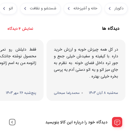
دکویار
خانه و آشپزخانه
شستشو و نظافت
اتو
دیدگاه ها
نمایش 4 دیدگاه
در کل همه چیزش خوبه و ارزش خرید
فقط دلیلش رو نمی‌
داره .با کیفیته و سفیدش خیلی جمع و
محصول نوشته جانتک
جور تره داخل فضای خونه .به نظرم به
ژانومه.من به اسم ژانو
جای میز اتو و یه اتو دستی آدم یه پرسی
بخره خیلی بهتره .
سه‌شنبه 8 آبان 1403
محمدرضا سبحانی
پنج‌شنبه 26 مهر 1403
دیدگاه خود را درباره این کالا بنویسید