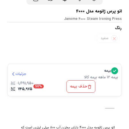
اتو پرس ژانومه مدل 4000
Janome 4000 Steam Ironing Press
رنگ
سفید
بیمه
جزئیات
بیمه 12 ماهه بیمه کالا
۱,۴۹۱,۹۵۰
حذف بیمه
50%
۷۴۵,۹۷۵
اتو پرس ژانومه مدل 4000 دارای مخزن آب 800 میلی لیتری است که