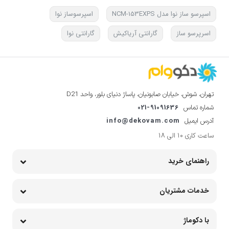
اسپرسو ساز نوا مدل NCM-153EXPS
اسپرسوساز نوا
اسرپرسو ساز
گارانتی آریاکیش
گارانتی نوا
تهران، شوش، خیابان صابونیان، پاساژ دنیای بلور، واحد D21
021-91091636
شماره تماس
info@dekovam.com
آدرس ایمیل
ساعت کاری 10 الی 18
راهنمای خرید
خدمات مشتریان
با دکوماژ