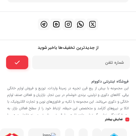
از جدیدترین تخفیف‌ها باخبر شوید
فروشگاه اینترنتی دکووام
این مجموعه با بيش از ربع قرن تجربه در زمينۀ واردات، توزيع و فروش لوازم خانگی
برقی، کالاهای دکوری و تزئینی، برندی خوشنام در بين تجار، بازاريان و فعالان صنف لوازم
خانگی و دکوری می‌باشد. این مجموعه با تكيه بر فناوری‌های نوين و تجارت الكترونيک، با
اتکا بر نيروهای كارآمد و متخصص اين حيطه، ارتباط خود را از سطح فعالان بازار، به
مصرف‌كنندگان نهايی گسترش داده تا هم با قيمتی مناسبتر و منصفانه‌تر و هم با
نمایش بیشتر
خدماتی گسترده‌تر و كيفی‌تر در خدمت هموطنان عزیز در اقصی نقاط ميهنمان باشد.
فروشگاه دکووام
لازم به ذکر است در «
» فروش حضوری صورت نمی‌گیرد و تحویل
حضوری کالا از انبار تنها در صورت ثبت سفارش قبلی از طریق سایت و انتخاب زمان،