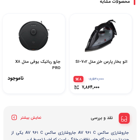
محصولات مشابه
اتو بخار پارس خزر مدل SI-702
جارو رباتیک یوفی مدل X8
PRO
ناموجود
۸
۸,۵۲۰,۰۰۰
۷,۸۶۴,۰۰۰
نقد و بررسی
نمایش بیشتر
جاروشارژی ساکس AV 961 C جاروشارژی ساکس AV 961 C یکی از
جدیدترین دستگاه های نظافت خانگی است که اخیرا توسط این...