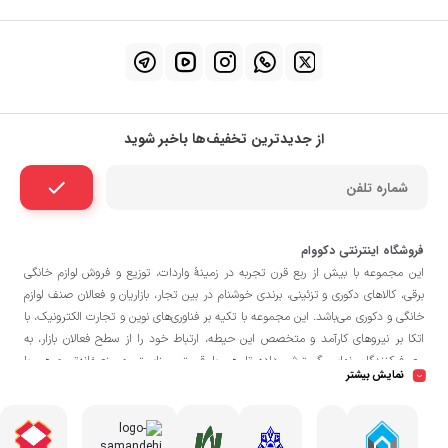
از جدیدترین تخفیف‌ها باخبر شوید
فروشگاه اینترنتی دکووام
این مجموعه با بيش از ربع قرن تجربه در زمينۀ واردات، توزيع و فروش لوازم خانگی
برقی، کالاهای دکوری و تزئینی، برندی خوشنام در بين تجار، بازاريان و فعالان صنف لوازم
خانگی و دکوری می‌باشد. این مجموعه با تكيه بر فناوری‌های نوين و تجارت الكترونيک، با
اتکا بر نيروهای كارآمد و متخصص اين حيطه، ارتباط خود را از سطح فعالان بازار، به
مصرف‌كنندگان نهايی گسترش داده تا هم با قيمتی مناسبتر و منصفانه‌تر و هم با
نمایش بیشتر
خدماتی گسترده‌تر و كيفی‌تر در خدمت هموطنان عزیز در اقصی نقاط ميهنمان باشد.
فروشگاه دکووام
لازم به ذکر است در «
» فروش حضوری صورت نمی‌گیرد و تحویل
حضوری کالا از انبار تنها در صورت ثبت سفارش قبلی از طریق سایت و انتخاب زمان،