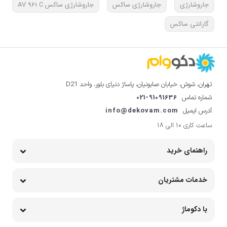
جاروشارژی
جاروشارژی ساکس
جاروشارژی ساکس AV 961 C
گارانتی ساکس
تهران، شوش، خیابان صابونیان، پاساژ دنیای بلور، واحد D21
021-91091636
شماره تماس
info@dekovam.com
آدرس ایمیل
ساعت کاری 10 الی 18
راهنمای خرید
خدمات مشتریان
با دکوماژ