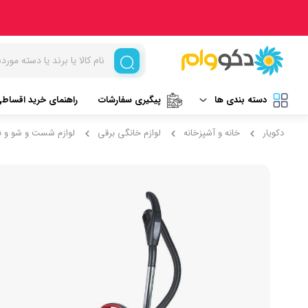
دسته بندی ها
پیگیری سفارشات
راهنمای خرید اقساط
دکویار
خانه و آشپزخانه
لوازم خانگی برقی
لوازم شست و شو و ن
لوازم برقی آشپزخانه
غذاساز و خردکن
نظافت و شستشو
مخلوط کن
خردکن
آرایشی و بهداشتی
آسیاب
تهویه، سرمایش و گرمایش
رنده برقی
برند های خارجی
میوه خشک کن
همزن