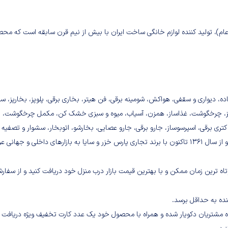
)، تولید کننده لوازم خانگی ساخت ایران با بیش از نیم قرن سابقه است که محص
ی، پنکه های رومیزی، ایستاده، دیواری و سقفی، هواکش، شومینه برقی، فن هیتر، بخاری برقی، پلوپز، بخارپز، س
اک پز، چرخگوشت، غذاساز، همزن، آسیاب، میوه و سبزی خشک کن، مکمل چرخگوشت، بل
، کتری برقی، اسپرسوساز، جارو برقی، جارو عصایی، بخارشو، اتوبخار، سشوار و تصفیه 
می باشد. تولیدات این شرکت از سال ۱۳۴۷ تا ۱۳۶۱ با برند پارس توشیبا و از سال ۱۳۶۱ تاکنون با برند تجاری پارس خزر و سایا به بازارهای داخلی و جها
اه ترین زمان ممکن و با بهترین قیمت بازار درب منزل خود دریافت کنید و از سفار
ده به حداقل برسد.
گاه مشتریان دکویار شده و همراه با محصول خود یک عدد کارت تخفیف ویژه دریافت