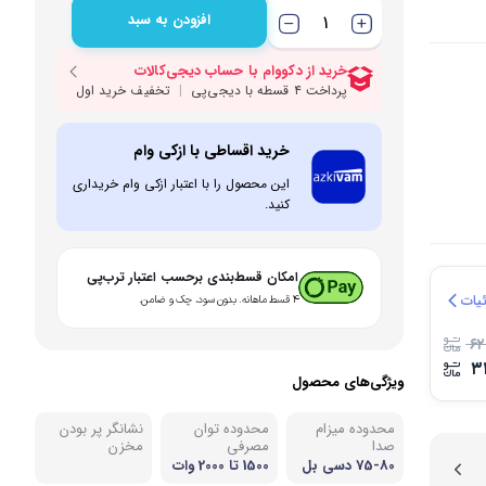
افزودن به سبد
بی و مصرفی نوشیدنی‌ساز
نه
خرید اقساطی با ازکی وام
این محصول را با اعتبار ازکی وام خریداری
کنید.
امکان قسط‌بندی برحسب اعتبار ترب‌پی
یات
۴ قسط ماهانه. بدون سود، چک و ضامن.
۶۲
۳
ویژگی‌های محصول
محدوده میزام
محدوده توان
نشانگر پر بودن
صدا
مصرفی
مخزن
75-80 دسی بل
1500 تا 2000 وات