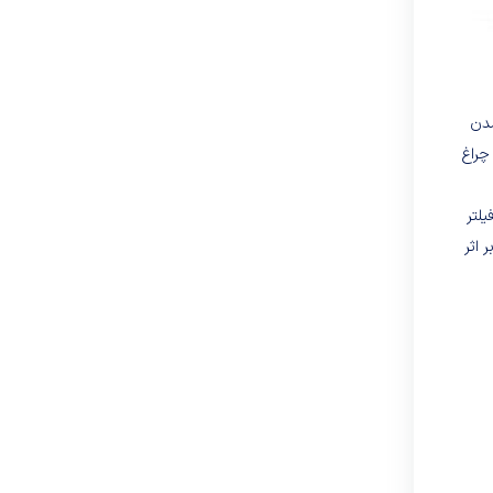
د از پرشدن
چراغ
 جاروبرقی ECO 1900W دارای میکروفیلتر
 اثر