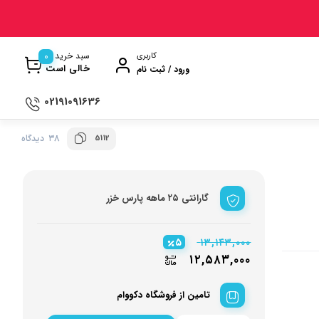
0
سبد خرید
کاربری
خالی است
ورود / ثبت نام
02191091636
5112
38 دیدگاه
ی
ترازو آشپزخانه
ن
سماور
گارانتی ۲۵ ماهه پارس خزر
ت گیری
ظروف پخت و پز
ری
ظروف سرو و پذیرایی
۵
۱۳,۱۴۳,۰۰۰
ش
ظروف نگهداری
۱۲,۵۸۳,۰۰۰
کتری و قوری
تامین از فروشگاه دکووام
وه
کلمن و فلاسک