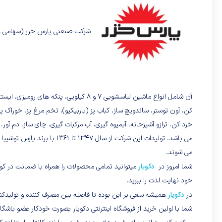
شرکت صنعتی پارس خزر (سهامی عام
آن شامل انواع ماشین لباسشویی ۷ و ۸ کیلوی
کن، آون توستر، ساندویچ ساز، کباب پز (باربیکیو)، تخم مرغ پز، خور
خرد کن، ترازو آشپزخانه، آبمیوه گیری، آب مرکبات گیری، چای ساز، دم آور
می شوند.
دکویار
شما امروز در
میتوانید تمامی محصولات را همراه با ضمانت در کوت
خود نهایت لذت را ببرید.
دکویار
در
همیشه سعی بر این بوده تا فاصله بین مصرف کننده و تولیدکنن
شما با اولین خرید از فروشگاه اینترنتی دکویار بصورت خودکار عضو باش