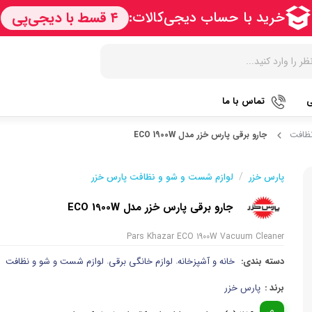
ی
تماس با ما
ظافت
جارو برقی پارس خزر مدل ECO 1900W
زودپز
هات داگ پز
کتری برق
آرام پز
سرخ کن
آب سردک
/
پارس خزر
لوازم شست و شو و نظافت پارس خزر
آون توستر
فر
آب مرکبا
جارو برقی پارس خزر مدل ECO 1900W
مولتی کوکر
گریل
آبمیوه گی
Pars Khazar ECO 1900W Vacuum Cleaner
اجاق گاز
ماکروویو
قهوه جو
دسته بندی:
خانه و آشپزخانه
لوازم خانگی برقی
لوازم شست و شو و نظافت
،
،
پلوپز
وافل ساز
قهوه ساز
برند :
پارس خزر
تستر نان
آسیاب قه
نوشیدنی ساز