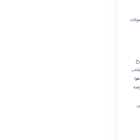
ولات
رخ
ندر،
هوا
نی عرضه
ش