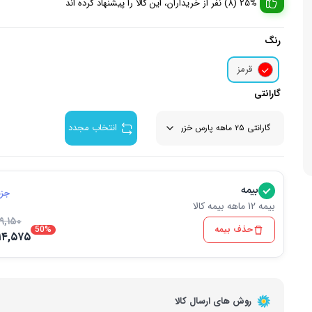
25% (8) نفر از خریداران، این کالا را پیشنهاد کرده اند
زودپز
لوازم جان
اسپرسو ساز
رنگ
وافل ساز
آشپزخا
چای ساز
قرمز
گارانتی
انتخاب مجدد
بیمه
جزئ
بیمه 12 ماهه بیمه کالا
۹,۱۵۰
حذف بیمه
50%
۱۴,۵۷۵
روش های ارسال کالا