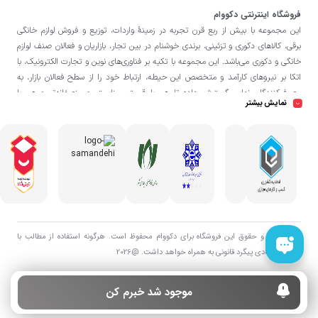
فروشگاه اینترنتی دکووام
این مجموعه با بيش از ربع قرن تجربه در زمينۀ واردات، توزيع و فروش لوازم خانگی
برقی، کالاهای دکوری و تزئینی، برندی خوشنام در بين تجار، بازاريان و فعالان صنف لوازم
خانگی و دکوری می‌باشد. این مجموعه با تكيه بر فناوری‌های نوين و تجارت الكترونيک، با
اتکا بر نيروهای كارآمد و متخصص اين حيطه، ارتباط خود را از سطح فعالان بازار، به
مصرف‌كنندگان نهايی گسترش داده تا هم با قيمتی مناسبتر و منصفانه‌تر و هم با
نمایش بیشتر
خدماتی گسترده‌تر و كيفی‌تر در خدمت هموطنان عزیز در اقصی نقاط ميهنمان باشد.
فروشگاه دکووام
لازم به ذکر است در «
» فروش حضوری صورت نمی‌گیرد و تحویل
حضوری کالا از انبار تنها در صورت ثبت سفارش قبلی از طریق سایت و انتخاب زمان،
امکان پذیر می‌باشد.
تمامی حق و حقوق اين فروشگاه برای دکووام محفوظ است. هرگونه استفاده از مطالب با
هدف اقتصادی پیگرد قانونی به همراه خواهد داشت. @2026
موجود شد خبرم کن