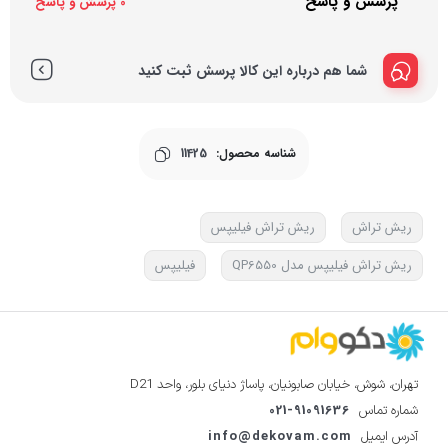
پرسش و پاسخ
0 پرسش و پاسخ
شما هم درباره این کالا پرسش ثبت کنید
شناسه محصول:
11425
ریش تراش
ریش تراش فیلیپس
ریش تراش فیلیپس مدل QP6550
فیلیپس
تهران، شوش، خیابان صابونیان، پاساژ دنیای بلور، واحد D21
021-91091636
شماره تماس
info@dekovam.com
آدرس ایمیل