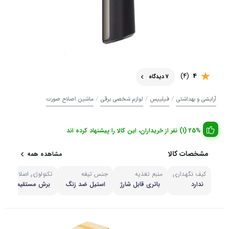
(4)
4
7 دیدگاه
/
/
/
آرایشی و بهداشتی
فیلیپس
لوازم شخصی برقی
ماشین اصلاح صورت
25% (1) نفر از خریداران، این کالا را پیشنهاد کرده اند
مشخصات کالا
مشاهده همه
کیف نگهداری
منبع تغذیه
جنس تیغه
تکنولوژی اصلاح
ندارد
باتری قابل شارژ
استیل ضد زنگ
برش مستقیم یا خط