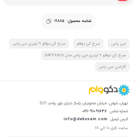
شناسه محصول:
19885
جی پاس
سرخ کن دوقلو
سرخ کن دوقلو 9 لیتری جی پاس
سرخ کن دوقلو 9 لیتری جی پاس مدل GAF37525
گارانتی جی پاس
تهران، شوش، خیابان صابونیان، پاساژ دنیای بلور، واحد D21
021-91091636
شماره تماس
info@dekovam.com
آدرس ایمیل
ساعت کاری 10 الی 18