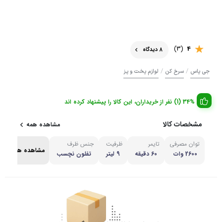
(3)
4
8 دیدگاه
/
/
جی پاس
سرخ کن
لوازم پخت و پز
34% (1) نفر از خریداران، این کالا را پیشنهاد کرده اند
مشخصات کالا
مشاهده همه
توان مصرفی
تایمر
ظرفیت
جنس ظرف
مشاهده همه
2600 وات
60 دقیقه
9 لیتر
تفلون نچسب