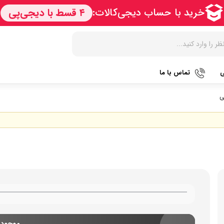
ی
تماس با ما
زودپز
هات داگ پز
کتری برق
آرام پز
سرخ کن
آب سردک
آون توستر
فر
آب مرکبا
مولتی کوکر
گریل
آبمیوه گی
اجاق گاز
ماکروویو
قهوه جو
پلوپز
وافل ساز
قهوه ساز
تستر نان
آسیاب قه
نوشیدنی ساز