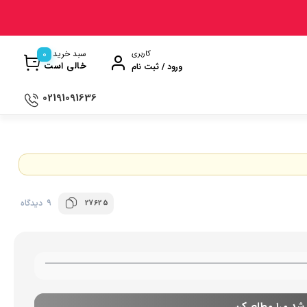
0
سبد خرید
کاربری
خالی است
ورود / ثبت نام
02191091636
ی
ترازو آشپزخانه
ن
سماور
ت گیری
ظروف پخت و پز
27625
9 دیدگاه
ری
ظروف سرو و پذیرایی
ش
ظروف نگهداری
کتری و قوری
وه
کلمن و فلاسک