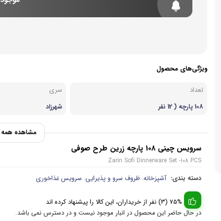
موجود 
زودپز
لوازم جان
اسپرسو ساز
وافل ساز
آشپزخا
چای ساز
ویژگی‌های محصول
تعداد
سری
108 پارچه ( 12 نفر
شهرزاد
ه)
مشاهده همه و
سرویس چینی 108 پارچه زرین طرح صوفی
Zarin Sofi Dinnerware Set -108 PCS
دسته بندی:
آشپزخانه
ظروف سرو و پذیرایی
سرویس غذاخوری
،
،
75% (3) نفر از خریداران، این کالا را پیشنهاد کرده اند
در حال حاضر این محصول در انبار موجود نیست و در دسترس نمی باشد.