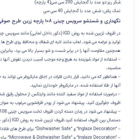
شکر ریز:دو عدد با گنجایش 290 سی سی(4 پارچه)
نمک پاش: شش عدد با گنجایش 40 سی سی
نگهداری و شستشو سرویس چینی 108 پارچه زرین طرح صوفی
تولید و عرضه می شود، لعاب مانند لایه ای شفاف و محافظ روی طرح 
همچنین مقاومت آنها را در برابر شست و شو بسیار بالا می برد، بنابراین:
– استفاده از مواد شوینده به هیچ وجه موجب آسیب دیدن نقوش آنها نخ
مناسبند.
– همانطور که می دانید، قرار دادن فلزات در اجاق مایکروفر می تواند به 
آنها از طلا استفاده شده، در مایکروفر خودداری نمایید.
– درصورت استفاده از مواد سفید کننده مانند وایتکس از محلول رقیق شده
ظروف جلوگیری کنید. پیشنهاد می شود از پودر ظرفشویی مرغوب به عنوان 
دستمال بین ظروف استفاده کنید.ظروف تزیین شده به روش IGD (دکور داخل لعابی) با ذکر عبارت زیر در پشت ظرف مشخص می گردند:
– “Inglaze Decoration” و “Dishwasher Safe” برای طرح های طلادار
– “Inglaze Decoration” و “Microwave & Dishwasher Safe” برای طرح های بدون طلا