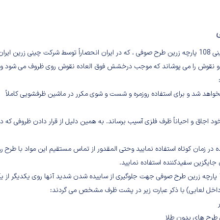
در ظروف تزیین شده به روش IGD (دکور داخل لعابی) مانند سرویس چینی 108 پارچه زرین طرح صوفی ، که در ایران انحصاراً توسط شرکت چینی زرین ایرا
ها و نقوش را می پوشاند که موجب درخشش فوق العاده نقوش روی ظروف می شود و
واهد شد و برای استفاده روزمره و شست و شوی مکرر در ماشین ظرفشویی کاملاً
خود اجاق و احیاناً ظرف فلزی آسیب برساند. به همین دلیل از قرار دادن ظروفی که د
 در زمان کوتاه استفاده نمایید وحتی المقدور از تماس مستقیم این مواد با طرح ر
جایگزین سفیدکننده استفاده نمایید.
– پیشنهاد می شود در زمان دسته کردن ظروف تخت سرویس چینی 108 پارچه زرین طرح صوفی جهت جلوگیری از ساییده شدن شدید آنها روی یکدیگر از