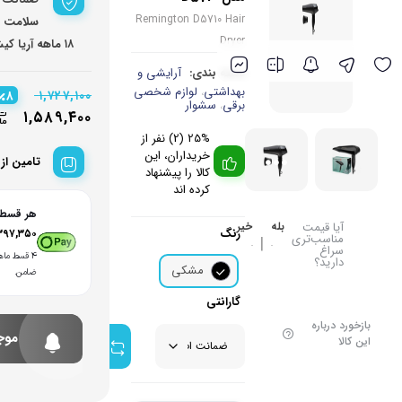
برند های خارجی
میوه خشک کن
Remington D5710 Hair
سلامت فی
Dryer
۱۸ ماهه آریا کیش
همزن
برند های ایرانی
دسته بندی:
آرایشی و
گوشت کوب برقی
بهداشتی
لوازم شخصی
،
۸
۱,۷۲۷,۱۰۰
برقی
سشوار
،
۱,۵۸۹,۴۰۰
لوازم پخت و پز
25% (2) نفر از
خریداران، این
تامین از
کالا را پیشنهاد
کرده اند
هر قسط ب
آیا قیمت
بله
خیر
رنگ
۳۹۷,۳۵۰
مناسب‌تری
|
سراغ
۴ قسط ماه
دارید؟
مشکی
ضامن.
گارانتی
بازخورد درباره
موج
انتخاب
این کالا
مجدد