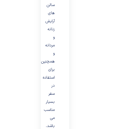
سالن
های
آرایش
زنانه
و
مردانه
و
همچنین
برای
استفاده
در
سفر
بسیار
مناسب
می
باشد.