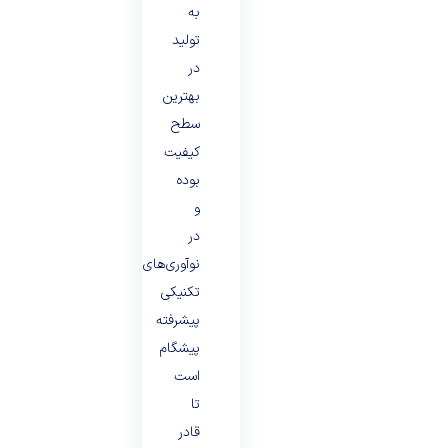
به
تولید
در
بهترین
سطح
کیفیت
بوده
و
در
نوآوری‌های
تکنیکی
پیشرفته
پیشگام
است
تا
قادر