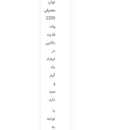
توان
مصرفی
2200
وات
قدرت
بالایی
در
ایجاد
باد
گرم
و
سرد
دارد.
با
توجه
به