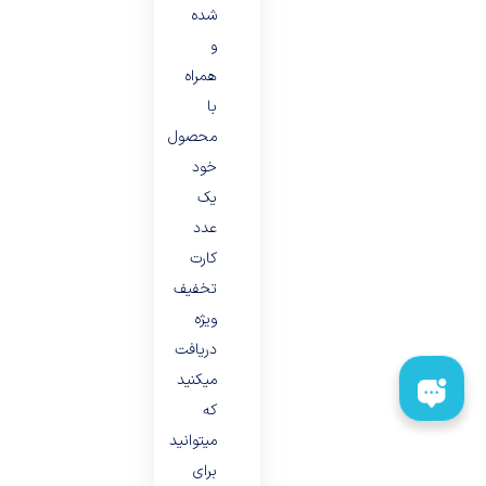
شده
و
همراه
با
محصول
خود
یک
عدد
کارت
تخفیف
ویژه
دریافت
میکنید
که
میتوانید
برای