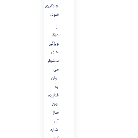
جلوگیری
شود.
از
دیگر
ویژگی
های
سشوار
می
توان
به
فناوری
یون
ساز
آن
اشاره