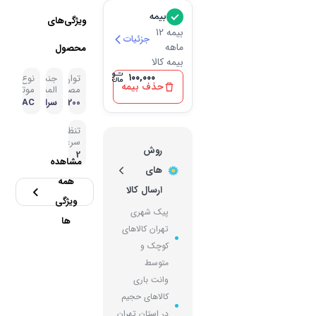
بیمه
ویژگی‌های
بیمه 12
جزئیات
ماهه
محصول
بیمه کالا
۱۰۰,۰۰۰
توان
جنس
نوع
حذف بیمه
مصرفی
المنت
موتور
2200 وا
سرامی
AC
ت
ک
تنظیمات
سرعت
روش
2
مشاهده
های
همه
ارسال کالا
ویژگی
پیک شهری
ها
تهران کالاهای
کوچک و
متوسط
وانت باری
کالاهای حجیم
در استان تهران