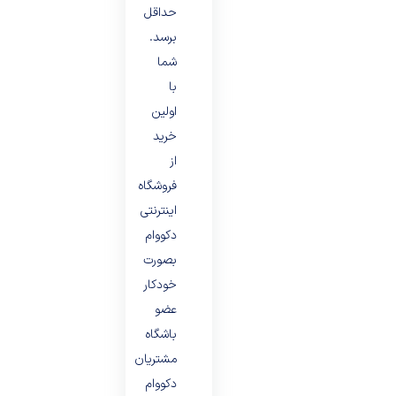
حداقل
برسد.
شما
با
اولین
خرید
از
فروشگاه
اینترنتی
دکووام
بصورت
خودکار
عضو
باشگاه
مشتریان
دکووام