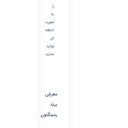
را
به
صورت
لحظه
ای
تولید
نماید.
معرفی
برند
رمینگتون