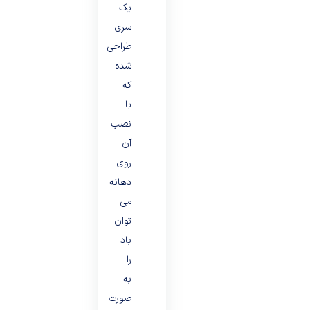
یک
سری
طراحی
شده
که
با
نصب
آن
روی
دهانه
می
توان
باد
را
به
صورت