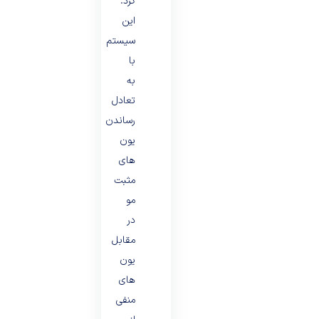
کرد.
این
سیستم
با
به
تعادل
رساندن
یون
های
مثبت
مو
در
مقابل
یون
های
منفی