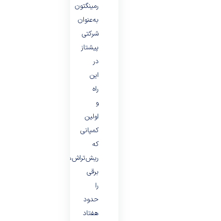
رمینگتون
به‌عنوان
شرکتی
پیشتاز
در
این
راه
و
اولین
کمپانی
که
ریش‌تراش‌های
برقی
را
حدود
هفتاد