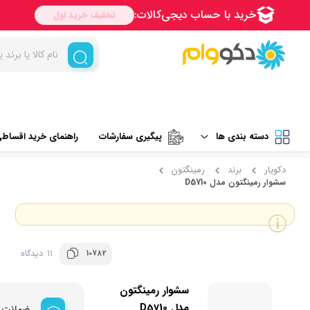
دسته بندی ها
پیگیری سفارشات
راهنمای خرید اقساط
دکویار
برند
رمینگتون
لوازم برقی آشپزخانه
غذاساز و خردکن
سشوار رمینگتون مدل D5710
نظافت و شستشو
مخلوط کن
خردکن
آرایشی و بهداشتی
10782
11 دیدگاه
آسیاب
تهویه، سرمایش و گرمایش
سشوار رمینگتون
رنده برقی
مدل D5710
ضمانت ا