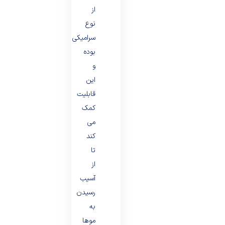
از
نوع
سرامیکی
بوده
و
این
قابلیت
کمک
می
کند
تا
از
آسیب
رسیدن
به
موها