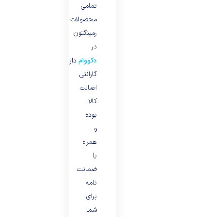
تمامی
محصولات
رمینگتون
در
دکووام
دارای
گارانتی
اصالت
کالا
بوده
و
همراه
با
ضمانت
نامه
برای
شما