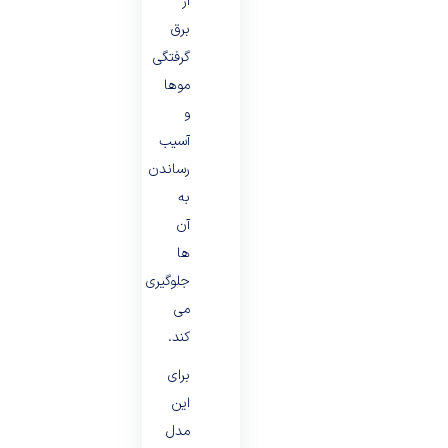
از
برق
گرفتگی
موها
و
آسیب
رساندن
به
آن
ها
جلوگیری
می
کند.
برای
این
مدل