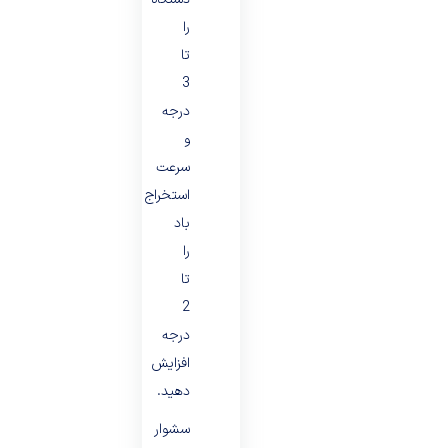
را
تا
3
درجه
و
سرعت
استخراج
باد
را
تا
2
درجه
افزایش
دهید.
سشوار