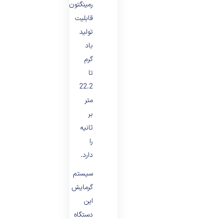
رمینگتون
قابلیت
تولید
باد
گرم
تا
22.2
متر
بر
ثانیه
را
دارد.
سیستم
گرمایش
این
دستگاه