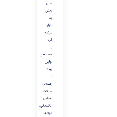
سال
پیش
به
بازار
عرضه
کرد
و
همچنین
اولین
برند
در
زمینه‌ی
ساخت
وسایل
الکتریکی،
موظف