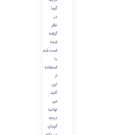
گرما
در
نظر
گرفته
شده
است.شما
با
استفاده
از
این
کلید
می
توانید
درجه
گرمای
دستگاه