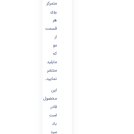
متمرکز
روی
هر
قسمت
از
مو
که
مایلید
منتشر
نمایید.
این
محصول
قادر
است
باد
سرد