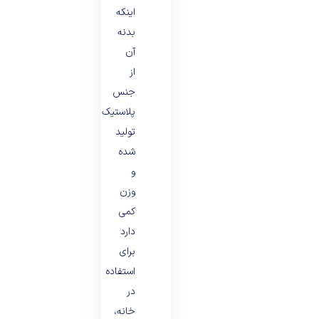
اینکه
بدنه
آن
از
جنس
پلاستیک
تولید
شده
و
وزن
کمی
دارد
برای
استفاده
در
خانه،