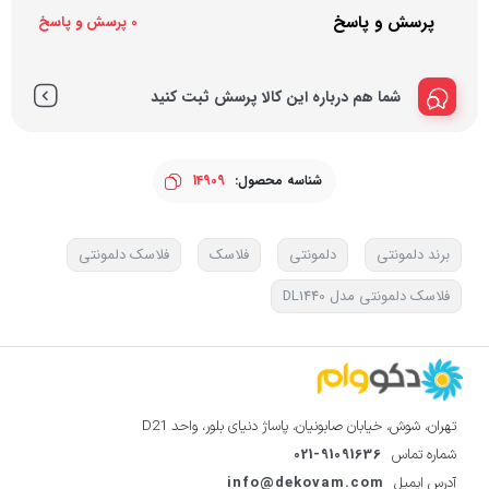
پرسش و پاسخ
0 پرسش و پاسخ
شما هم درباره این کالا پرسش ثبت کنید
شناسه محصول:
14909
برند دلمونتی
دلمونتی
فلاسک
فلاسک دلمونتی
فلاسک دلمونتی مدل DL1440
تهران، شوش، خیابان صابونیان، پاساژ دنیای بلور، واحد D21
021-91091636
شماره تماس
info@dekovam.com
آدرس ایمیل