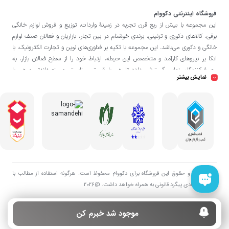
فروشگاه اینترنتی دکووام
این مجموعه با بيش از ربع قرن تجربه در زمينۀ واردات، توزيع و فروش لوازم خانگی
برقی، کالاهای دکوری و تزئینی، برندی خوشنام در بين تجار، بازاريان و فعالان صنف لوازم
خانگی و دکوری می‌باشد. این مجموعه با تكيه بر فناوری‌های نوين و تجارت الكترونيک، با
اتکا بر نيروهای كارآمد و متخصص اين حيطه، ارتباط خود را از سطح فعالان بازار، به
مصرف‌كنندگان نهايی گسترش داده تا هم با قيمتی مناسبتر و منصفانه‌تر و هم با
نمایش بیشتر
خدماتی گسترده‌تر و كيفی‌تر در خدمت هموطنان عزیز در اقصی نقاط ميهنمان باشد.
فروشگاه دکووام
لازم به ذکر است در «
» فروش حضوری صورت نمی‌گیرد و تحویل
حضوری کالا از انبار تنها در صورت ثبت سفارش قبلی از طریق سایت و انتخاب زمان،
امکان پذیر می‌باشد.
تمامی حق و حقوق اين فروشگاه برای دکووام محفوظ است. هرگونه استفاده از مطالب با
هدف اقتصادی پیگرد قانونی به همراه خواهد داشت. @2026
موجود شد خبرم کن