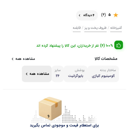
(4)
5
4 دیدگاه
/
/
آشپزخانه
ظروف پخت و پز
قابلمه
100% (4) نفر از خریداران، این کالا را پیشنهاد کرده اند
مشخصات کالا
مشاهده همه
ساختار بدنه
پوشش
سایز
مشاهده همه
آلومینیوم آلیاژی
بایوگرانیت
24
برای استعلام قیمت و موجودی تماس بگیرید