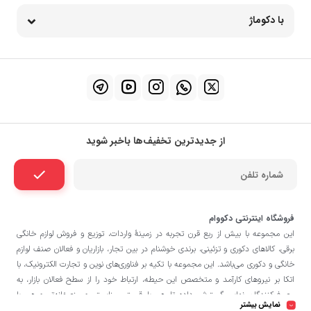
با دکوماژ
از جدیدترین تخفیف‌ها باخبر شوید
فروشگاه اینترنتی دکووام
این مجموعه با بيش از ربع قرن تجربه در زمينۀ واردات، توزيع و فروش لوازم خانگی
برقی، کالاهای دکوری و تزئینی، برندی خوشنام در بين تجار، بازاريان و فعالان صنف لوازم
خانگی و دکوری می‌باشد. این مجموعه با تكيه بر فناوری‌های نوين و تجارت الكترونيک، با
اتکا بر نيروهای كارآمد و متخصص اين حيطه، ارتباط خود را از سطح فعالان بازار، به
مصرف‌كنندگان نهايی گسترش داده تا هم با قيمتی مناسبتر و منصفانه‌تر و هم با
نمایش بیشتر
خدماتی گسترده‌تر و كيفی‌تر در خدمت هموطنان عزیز در اقصی نقاط ميهنمان باشد.