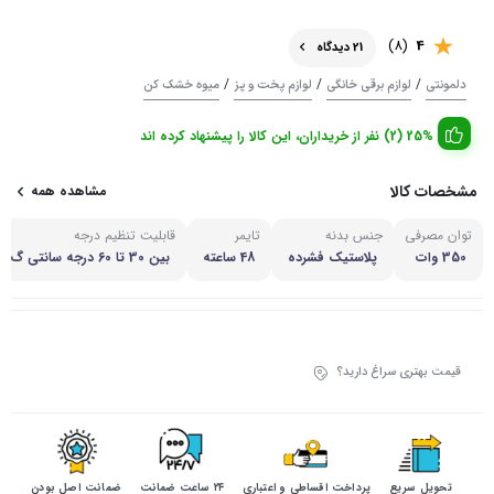
(8)
4
21 دیدگاه
/
/
/
دلمونتی
لوازم برقی خانگی
لوازم پخت و پز
میوه خشک کن
25% (2) نفر از خریداران، این کالا را پیشنهاد کرده اند
مشخصات کالا
مشاهده همه
توان مصرفی
جنس بدنه
تایمر
قابلیت تنظیم درجه
350 وات
پلاستیک فشرده
48 ساعته
بین 30 تا 60 درجه سانتی گ
راد
قیمت بهتری سراغ دارید؟
تحویل سریع
پرداخت اقساطی و اعتباری
۲۴ ساعت ضمانت
ضمانت اصل بودن