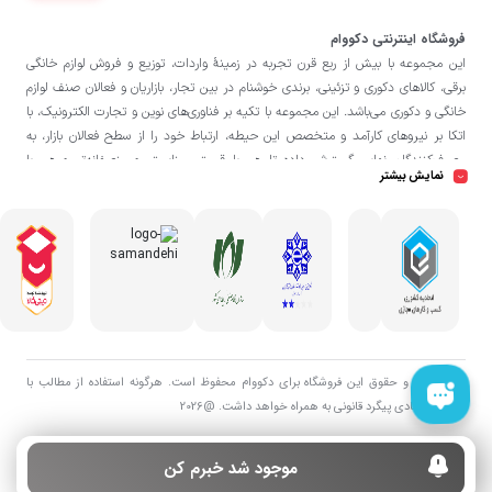
فروشگاه اینترنتی دکووام
این مجموعه با بيش از ربع قرن تجربه در زمينۀ واردات، توزيع و فروش لوازم خانگی
برقی، کالاهای دکوری و تزئینی، برندی خوشنام در بين تجار، بازاريان و فعالان صنف لوازم
خانگی و دکوری می‌باشد. این مجموعه با تكيه بر فناوری‌های نوين و تجارت الكترونيک، با
اتکا بر نيروهای كارآمد و متخصص اين حيطه، ارتباط خود را از سطح فعالان بازار، به
مصرف‌كنندگان نهايی گسترش داده تا هم با قيمتی مناسبتر و منصفانه‌تر و هم با
نمایش بیشتر
خدماتی گسترده‌تر و كيفی‌تر در خدمت هموطنان عزیز در اقصی نقاط ميهنمان باشد.
فروشگاه دکووام
لازم به ذکر است در «
» فروش حضوری صورت نمی‌گیرد و تحویل
حضوری کالا از انبار تنها در صورت ثبت سفارش قبلی از طریق سایت و انتخاب زمان،
امکان پذیر می‌باشد.
تمامی حق و حقوق اين فروشگاه برای دکووام محفوظ است. هرگونه استفاده از مطالب با
هدف اقتصادی پیگرد قانونی به همراه خواهد داشت. @2026
موجود شد خبرم کن