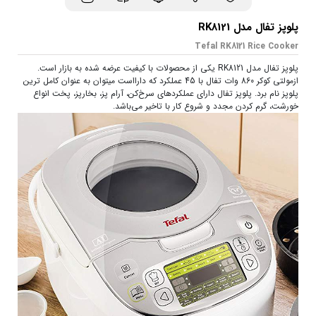
پلوپز تفال مدل RK8121
Tefal RK8121 Rice Cooker
پلوپز تفال مدل RK8121 یکی از محصولات با کیفیت عرضه شده به بازار است.
ازمولتی کوکر 860 وات تفال با 45 عملکرد که دارااست میتوان به عنوان کامل ترین
پلوپز نام برد. پلوپز تفال دارای عملکردهای سرخ‌کن، آرام پز، بخارپز، پخت انواع
خورشت، گرم کردن مجدد و شروع کار با تاخیر می‌باشد.