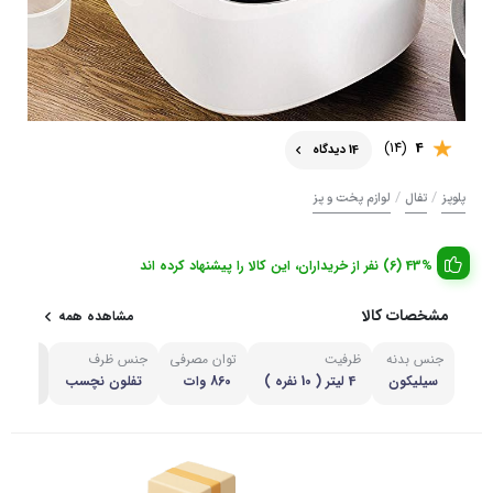
(14)
4
14 دیدگاه
/
/
پلوپز
تفال
لوازم پخت و پز
43% (6) نفر از خریداران، این کالا را پیشنهاد کرده اند
مشخصات کالا
مشاهده همه
جنس بدنه
ظرفیت
توان مصرفی
جنس ظرف
مشاهده
سیلیکون
4 لیتر ( 10 نفره )
860 وات
تفلون نچسب