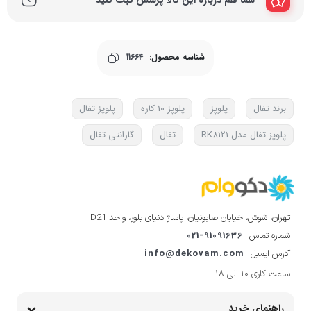
شناسه محصول:
11664
برند تفال
پلوپز
پلوپز 10 کاره
پلوپز تفال
پلوپز تفال مدل RK8121
تفال
گارانتی تفال
تهران، شوش، خیابان صابونیان، پاساژ دنیای بلور، واحد D21
021-91091636
شماره تماس
info@dekovam.com
آدرس ایمیل
ساعت کاری 10 الی 18
راهنمای خرید