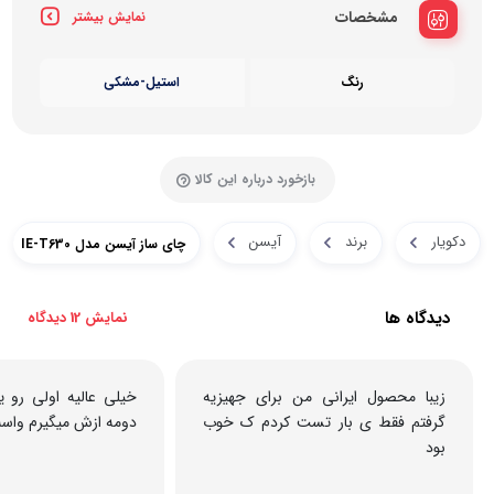
مشخصات
نمایش بیشتر
رنگ
استیل-مشکی
بازخورد درباره این کالا
دکویار
برند
آیسن
چای ساز آیسن مدل IE-T630
دیدگاه ها
نمایش 12 دیدگاه
زیبا محصول ایرانی من برای جهیزیه
خیلی عالیه اولی رو ی
گرفتم فقط ی بار تست کردم ک خوب
دومه ازش میگیرم واسه
بود