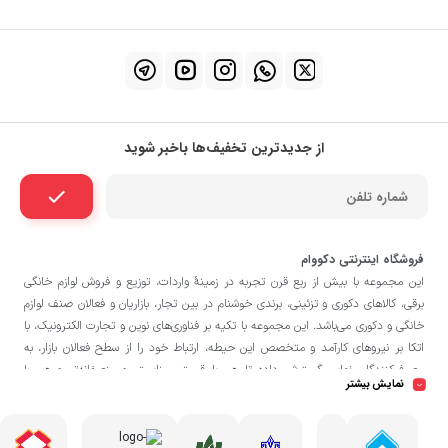
از جدیدترین تخفیف‌ها باخبر شوید
فروشگاه اینترنتی دکووام
این مجموعه با بيش از ربع قرن تجربه در زمينۀ واردات، توزيع و فروش لوازم خانگی
برقی، کالاهای دکوری و تزئینی، برندی خوشنام در بين تجار، بازاريان و فعالان صنف لوازم
خانگی و دکوری می‌باشد. این مجموعه با تكيه بر فناوری‌های نوين و تجارت الكترونيک، با
اتکا بر نيروهای كارآمد و متخصص اين حيطه، ارتباط خود را از سطح فعالان بازار، به
مصرف‌كنندگان نهايی گسترش داده تا هم با قيمتی مناسبتر و منصفانه‌تر و هم با
نمایش بیشتر
خدماتی گسترده‌تر و كيفی‌تر در خدمت هموطنان عزیز در اقصی نقاط ميهنمان باشد.
فروشگاه دکووام
لازم به ذکر است در «
» فروش حضوری صورت نمی‌گیرد و تحویل
حضوری کالا از انبار تنها در صورت ثبت سفارش قبلی از طریق سایت و انتخاب زمان،