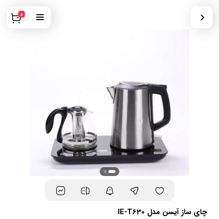
0
چای ساز آیسن مدل IE-T630