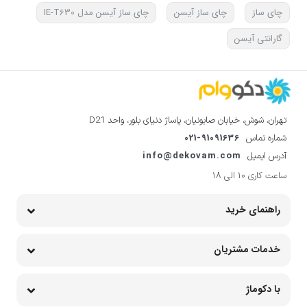
چای ساز
چای ساز آیسن
چای ساز آیسن مدل IE-T630
گارانتی آیسن
تهران، شوش، خیابان صابونیان، پاساژ دنیای بلور، واحد D21
021-91091636
شماره تماس
info@dekovam.com
آدرس ایمیل
ساعت کاری 10 الی 18
راهنمای خرید
خدمات مشتریان
با دکوماژ