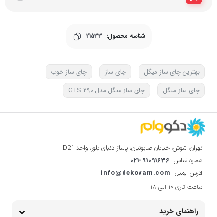
شناسه محصول:
21533
بهترین چای ساز میگل
چای ساز
چای ساز خوب
چای ساز میگل
چای ساز میگل مدل GTS 290
تهران، شوش، خیابان صابونیان، پاساژ دنیای بلور، واحد D21
021-91091636
شماره تماس
info@dekovam.com
آدرس ایمیل
ساعت کاری 10 الی 18
راهنمای خرید