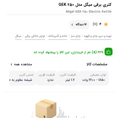
کتری برقی میگل مدل GEK 250
Migel GEK 250 Electric Kettle
(11)
4
17 دیدگاه
/
/
/
/
تهیه و سرو چای و قهوه
چای ساز
خانه و آشپزخانه
لوازم خانگی برقی
میگل
46% (5) نفر از خریداران، این کالا را پیشنهاد کرده اند
مشخصات کالا
مشاهده همه
توان مصرفی
ظرفیت کتری
ظرفیت قوری
جنس کتری
1850 - 2200 وات
1.7 لیتر
ندارد
شیشه مقاوم به حرارت