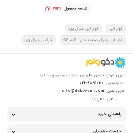
شناسه محصول:
19149
کولر آبی
کولر آبی جنرال پویا
کولر آبی جنرال صنعت مدل GS-80SL
گارانتی جنرال پویا
تهران، شوش، خیابان صابونیان، پاساژ دنیای بلور، واحد D21
021-91091636
شماره تماس
info@dekovam.com
آدرس ایمیل
ساعت کاری 10 الی 18
راهنمای خرید
خدمات مشتریان