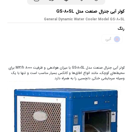
کولر آبی جنرال صنعت مدل GS-80SL
General Dynamic Water Cooler Model GS-80SL
رنگ
آبی
کولر آبی جنرال صنعت مدل GS-80SL با میزان هوادهی و ظرفیت 8000 M3/h برای
محیط‌های کوچک، مانند انواع اطاق‌ها و کانکس بسیار مناسب است و تنها با یک
وسیله سرمایشی خنکی دلچسبی را به همراه دارد.