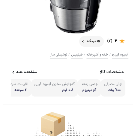
(2)
4
15 دیدگاه
/
/
/
آبمیوه گیری
خانه و آشپزخانه
فیلیپس
نوشیدنی ساز
مشخصات کالا
مشاهده همه
توان مصرفی
جنس بدنه
گنجایش مخزن آبمیوه گیری
نظیمات سرعت
م
700 وات
آلومینیوم
0.8 لیتر
2 سرعته