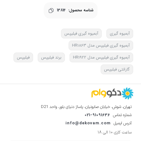
شناسه محصول:
13814
آبمیوه گیری
آبمیوه گیری فیلیپس
آبمیوه گیری فیلیپس مدل HR1863
آبمیوه گیری فیلیپس مدل HR1922
برند فیلیپس
فیلیپس
گارانتی فیلیپس
تهران، شوش، خیابان صابونیان، پاساژ دنیای بلور، واحد D21
021-91091636
شماره تماس
info@dekovam.com
آدرس ایمیل
ساعت کاری 10 الی 18