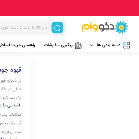
دسته بندی ها
پیگیری سفارشات
راهنمای خرید اقساط
لوازم برقی آشپزخانه
غذاساز و خردکن
قهوه جو
نظافت و شستشو
مخلوط کن
در دنیای قهوه
اصلی در خانه
خردکن
آرایشی و بهداشتی
یک دستگاه قهو
آسیاب
آشنایی با م
تهویه، سرمایش و گرمایش
رنده برقی
موکاپات یک ق
آب، یک بخش م
برند های خارجی
میوه خشک کن
اساسی آن‌ها
همزن