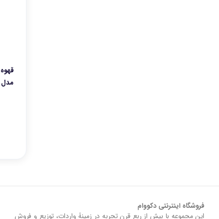
تهویه البرز
آسیاب
ابزار آشپزی
پنکه
وردا
مدل 1580
کتری، قوری، لوازم سرو چای
ساینا
هنریچ
نیرو تهویه البرز
میز اتو
گجت
چای ساز
نیک گستر
فروشگاه اینترنتی دکووام
این مجموعه با بيش از ربع قرن تجربه در زمينۀ واردات، توزيع و فروش
کولر، پنکه، تصفیه هوا