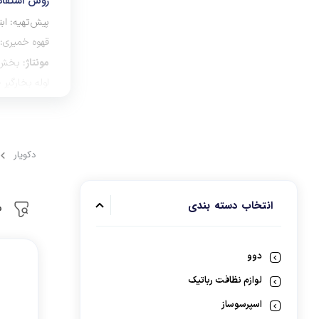
روش استفاده از ot
برند های ایرانی
پیش‌تهیه: ابت
گوشت کوب برقی
قهوه خمیری: د
لوازم پخت و پز
مونتاژ
: بخش ب
لوله بخارگیر
گرم شدن
: ق
شده را تولید 
جمع‌آوری اس
دکویار
را از طریق لول
کاربردهای Moka Pot
تهیه اسپرسو 
انتخاب دسته‌ بندی
م
و تنظیمات صح
سفر و مسافر
دوو
یا کوه‌نوردی
لوازم نظافت رباتیک
تنوع در مزه‌ه
اسپرسوساز