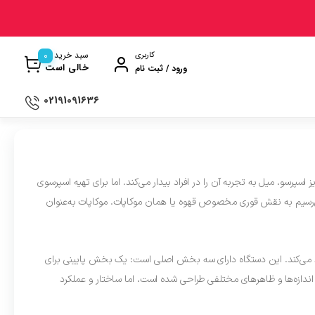
0
سبد خرید
کاربری
خالی است
ورود / ثبت نام
02191091636
ی
ترازو آشپزخانه
ن
سماور
سپرسو، میل به تجربه آن را در افراد بیدار می‌کند. اما برای تهیه اسپرسوی
ت گیری
ظروف پخت و پز
می‌رسیم به نقش قوری مخصوص قهوه یا همان موکاپات. موکاپات به‌عنوان
ری
ظروف سرو و پذیرایی
ش
ظروف نگهداری
ید می‌کند. این دستگاه دارای سه بخش اصلی است: یک بخش پایینی برای
کتری و قوری
ندازه‌ها و ظاهرهای مختلفی طراحی شده است، اما ساختار و عملکرد
وه
کلمن و فلاسک