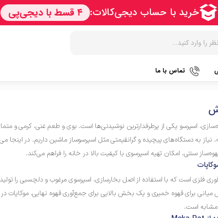
ی
تماس با ما
زودپز
هات داگ پز
کتری برق
ش
آرام پز
سرخ کن
آب سردک
‌سازی، اسپرسو یکی از پرطرفدارترین نوشیدنی‌ها است. بوی و طعم غنی، کرمی و متمایز ا
آون توستر
فر
آب مرکبا
، نیاز به دستگاه‌های پیچیده و گرانقیمتی مثل اسپرسوساز ماشین داریم. در اینجا 
ه‌ساز سنتی، امکان تهیه اسپرسوی با کیفیت بالا در خانه را فراهم می‌کند.
مولتی کوکر
گریل
آبمیوه گی
وکاپات
اجاق گاز
ماکروویو
قهوه جو
وری فلزی است که با استفاده از اصل بخارسازی، اسپرسوی مرغوب و دلچسبی را تول
پلوپز
وافل ساز
قهوه ساز
یانی برای قهوه خمیری و یک بخش بالایی برای جمع‌آوری قهوه نهایی. موکاپات در ا
 مشابه است.
تستر نان
آسیاب قه
نوشیدنی ساز