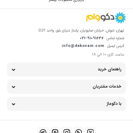
تهران، شوش، خیابان صابونیان، پاساژ دنیای بلور، واحد D21
021-91091636
شماره تماس
info@dekovam.com
آدرس ایمیل
ساعت کاری 10 الی 18
راهنمای خرید
خدمات مشتریان
با دکوماژ