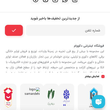
از جدیدترین تخفیف‌ها باخبر شوید
فروشگاه اینترنتی دکووام
این مجموعه با بيش از ربع قرن تجربه در زمينۀ واردات، توزيع و فروش لوازم خانگی
برقی، کالاهای دکوری و تزئینی، برندی خوشنام در بين تجار، بازاريان و فعالان صنف لوازم
خانگی و دکوری می‌باشد. این مجموعه با تكيه بر فناوری‌های نوين و تجارت الكترونيک، با
اتکا بر نيروهای كارآمد و متخصص اين حيطه، ارتباط خود را از سطح فعالان بازار، به
مصرف‌كنندگان نهايی گسترش داده تا هم با قيمتی مناسبتر و منصفانه‌تر و هم با
نمایش بیشتر
خدماتی گسترده‌تر و كيفی‌تر در خدمت هموطنان عزیز در اقصی نقاط ميهنمان باشد.
فروشگاه دکووام
لازم به ذکر است در «
» فروش حضوری صورت نمی‌گیرد و تحویل
حضوری کالا از انبار تنها در صورت ثبت سفارش قبلی از طریق سایت و انتخاب زمان،
امکان پذیر می‌باشد.