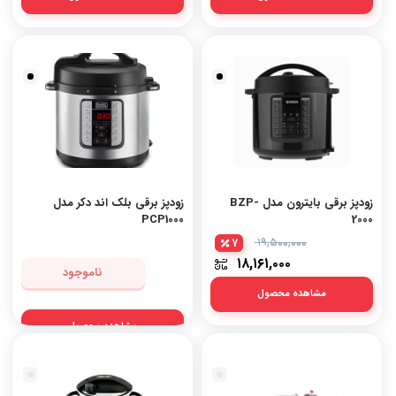
زودپز به عنوان یک ابزار کارآمد در آشپزخانه، توانسته است تا زمان و انرژی
مصرفی را کاهش داده و به حفظ ارزش غذایی مواد مغذی کمک کند. با توجه به
مزایا و معایب آن، استفاده از زودپز در آشپزخانه‌ها به ترجیحات و نیازهای هر
فرد بستگی دارد. اما با استفاده صحیح و آگاهانه، می‌توانید از این دستگاه برای
پخت غذاهای لذیذ و سریعتر بهره‌برداری کنید.
زودپز برقی بایترون مدل BZP-
زودپز برقی بلک اند دکر مدل
PCP1000
2000
7
۱۹,۵۰۰,۰۰۰
۱۸,۱۶۱,۰۰۰
ناموجود
مشاهده محصول
مشاهده محصول