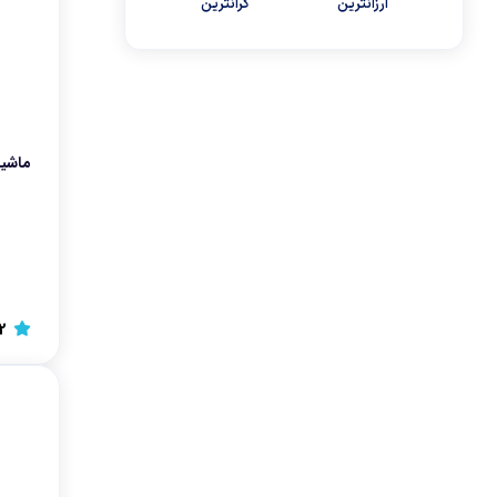
ارزانترین
گرانترین
دونالکس
جی اچ کی
پد سلولزی
ابیر
ماگ
ماشین 
فرکننده مو
برس حرارتی
بونیتو
ماموت
2
فرش شوی و مبل شوی
دوو
لوازم نظافت رباتیک
اسپرسوساز