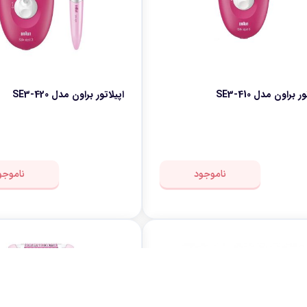
ر براون مدل SE3-410
اپیلاتور براون مدل SE3-420
ناموجود
ناموجو