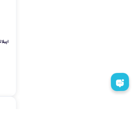
آسیاب
ابزار آشپزی
پنکه
وردا
اپیلاتو
کتری، قوری، لوازم سرو چای
ساینا
هنریچ
نیرو تهویه البرز
میز اتو
گجت
چای ساز
نیک گستر
کولر، پنکه، تصفیه هوا