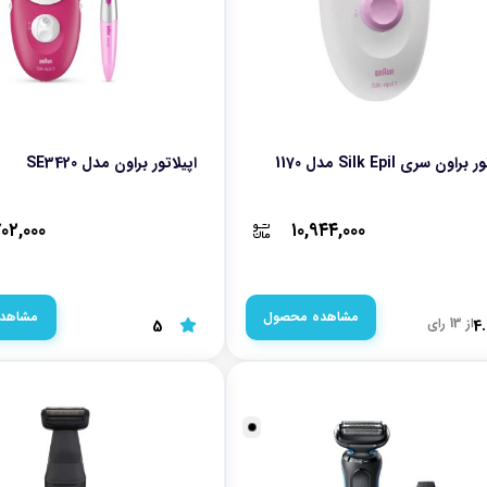
راون سری Silk Epil مدل 1170
اپیلاتور براون مدل SE3420
۷۰۲,۰۰۰
۱۰,۹۴۴,۰۰۰
مشاهده محصول
مشاهد
از 13 رای
5
4.