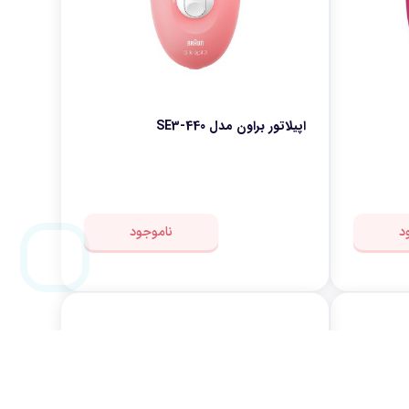
اپیلاتور براون مدل SE3-440
د
ناموجود