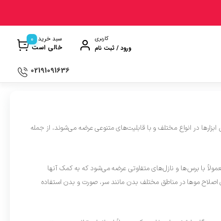
0
سبد خرید
کاربری
خالی است
ورود / ثبت نام
02191091636
ی
ترازو آشپزخانه
ن
سماور
ابزارها در انواع مختلف و با قابلیت‌های متنوعی عرضه می‌شوند، از جمله
ت گیری
ظروف پخت و پز
ری
ظروف سرو و پذیرایی
لاً با برس‌ها و نازل‌های متفاوتی عرضه می‌شود که به کمک آنها
ش
ظروف نگهداری
رای اصلاح موها در مناطق مختلف بدن مانند سر، صورت و بدن استفاده
کتری و قوری
وه
کلمن و فلاسک