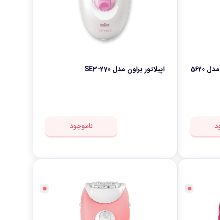
اپیلاتور براون مدل SE3-270
د
ناموجود