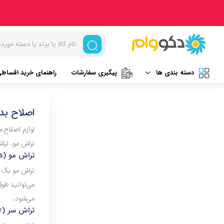
دسته بندی ها
پیگیری سفارشات
راهنمای خرید اقساط
لوازم برقی آشپزخانه
غذاساز و خردکن
اصلاح بد
نظافت و شستشو
مخلوط کن
لوازم اصلاح م
تراش مو، تراش
خردکن
آرایشی و بهداشتی
تراش مو (Hair Clippers):
آسیاب
تراش مو یک د
تهویه، سرمایش و گرمایش
رنده برقی
می‌توانید طو
می‌شود.
برند های خارجی
میوه خشک کن
تراش سر (Head Shaver):
همزن