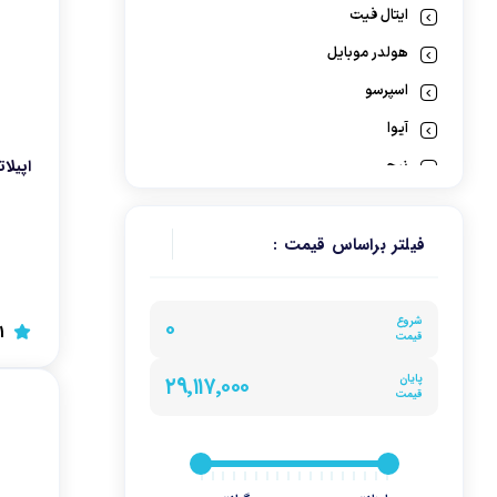
ایتال فیت
هولدر موبایل
اسپرسو
آیوا
اپیلاتور ب
نیچی
سینک ظرفشویی
میجر
فیلتر براساس قیمت :
پایه کولر
تناسب اندام
۰
شروع
1
قیمت
تراول ماگ
۲۹٬۱۱۷٬۰۰۰
پایان
لوازم خانگي برقي
قیمت
تاکنوگاز
اس جی