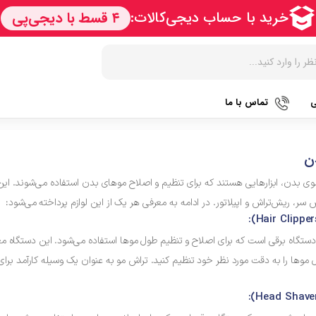
ی
تماس با ما
زودپز
هات داگ پز
کتری برق
ن
آرام پز
سرخ کن
آب سردک
وی بدن، ابزارهایی هستند که برای تنظیم و اصلاح موهای بدن استفاده می‌شوند. این 
آون توستر
فر
آب مرکبا
 سر، ریش‌تراش و اپیلاتور. در ادامه به معرفی هر یک از این لوازم پرداخته می‌شود:
مولتی کوکر
گریل
آبمیوه گی
ستگاه برقی است که برای اصلاح و تنظیم طول موها استفاده می‌شود. این دستگاه معمو
اجاق گاز
ماکروویو
قهوه جو
ل موها را به دقت مورد نظر خود تنظیم کنید. تراش مو به عنوان یک وسیله کارآمد ب
پلوپز
وافل ساز
قهوه ساز
تستر نان
آسیاب قه
نوشیدنی ساز