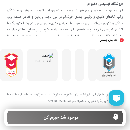
فروشگاه اینترنتی دکووام
این مجموعه با بيش از ربع قرن تجربه در زمينۀ واردات، توزيع و فروش لوازم خانگی
برقی، کالاهای دکوری و تزئینی، برندی خوشنام در بين تجار، بازاريان و فعالان صنف لوازم
خانگی و دکوری می‌باشد. این مجموعه با تكيه بر فناوری‌های نوين و تجارت الكترونيک، با
اتکا بر نيروهای كارآمد و متخصص اين حيطه، ارتباط خود را از سطح فعالان بازار، به
مصرف‌كنندگان نهايی گسترش داده تا هم با قيمتی مناسبتر و منصفانه‌تر و هم با
نمایش بیشتر
خدماتی گسترده‌تر و كيفی‌تر در خدمت هموطنان عزیز در اقصی نقاط ميهنمان باشد.
فروشگاه دکووام
لازم به ذکر است در «
» فروش حضوری صورت نمی‌گیرد و تحویل
حضوری کالا از انبار تنها در صورت ثبت سفارش قبلی از طریق سایت و انتخاب زمان،
امکان پذیر می‌باشد.
تمامی حق و حقوق اين فروشگاه برای دکووام محفوظ است. هرگونه استفاده از مطالب با
هدف اقتصادی پیگرد قانونی به همراه خواهد داشت. @2026
موجود شد خبرم کن