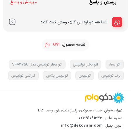
پرسش و پاسخ
0 پرسش و پاسخ
شما هم درباره این کالا پرسش ثبت کنید
شناسه محصول:
8721
اتو بخار
اتو بخار تولیپس
اتو بخار تولیپس مدل SI-A375C
برند تولیپس
تولیپس
تولیپس پلاس
گارانتی تولیپس
تهران، شوش، خیابان صابونیان، پاساژ دنیای بلور، واحد D21
021-91091636
شماره تماس
info@dekovam.com
آدرس ایمیل