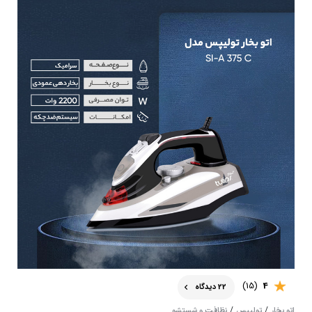
(15)
4
22 دیدگاه
/
/
اتو بخار
تولیپس
نظافت و شستشو