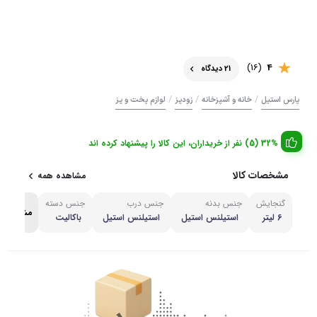
(16)
4
21 دیدگاه
/
/
/
پارس استیل
خانه و آشپزخانه
زودپز
لوازم پخت و پز
32% (5) نفر از خریداران، این کالا را پیشنهاد کرده اند
مشخصات کالا
مشاهده همه
گنجایش
جنس بدنه
جنس درب
جنس دسته
مشاهده 
6 لیتر
استیلنس استیل
استیلنس استیل
باکالیت