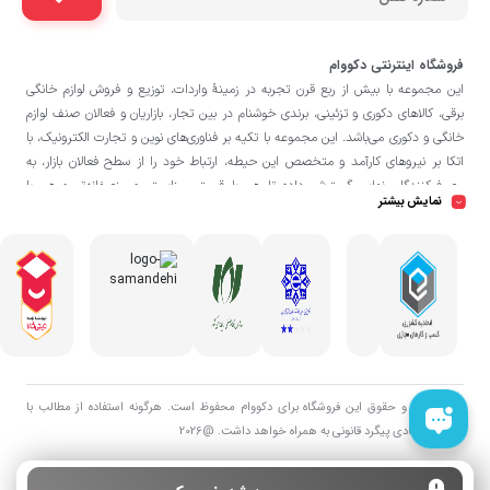
فروشگاه اینترنتی دکووام
این مجموعه با بيش از ربع قرن تجربه در زمينۀ واردات، توزيع و فروش لوازم خانگی
برقی، کالاهای دکوری و تزئینی، برندی خوشنام در بين تجار، بازاريان و فعالان صنف لوازم
خانگی و دکوری می‌باشد. این مجموعه با تكيه بر فناوری‌های نوين و تجارت الكترونيک، با
اتکا بر نيروهای كارآمد و متخصص اين حيطه، ارتباط خود را از سطح فعالان بازار، به
مصرف‌كنندگان نهايی گسترش داده تا هم با قيمتی مناسبتر و منصفانه‌تر و هم با
نمایش بیشتر
خدماتی گسترده‌تر و كيفی‌تر در خدمت هموطنان عزیز در اقصی نقاط ميهنمان باشد.
فروشگاه دکووام
لازم به ذکر است در «
» فروش حضوری صورت نمی‌گیرد و تحویل
حضوری کالا از انبار تنها در صورت ثبت سفارش قبلی از طریق سایت و انتخاب زمان،
امکان پذیر می‌باشد.
تمامی حق و حقوق اين فروشگاه برای دکووام محفوظ است. هرگونه استفاده از مطالب با
هدف اقتصادی پیگرد قانونی به همراه خواهد داشت. @2026