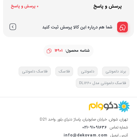
پرسش و پاسخ
0 پرسش و پاسخ
شما هم درباره این کالا پرسش ثبت کنید
شناسه محصول:
14901
برند دلمونتی
دلمونتی
فلاسک
فلاسک دلمونتی
فلاسک دلمونتی مدل DL1660
تهران، شوش، خیابان صابونیان، پاساژ دنیای بلور، واحد D21
021-91091636
شماره تماس
info@dekovam.com
آدرس ایمیل