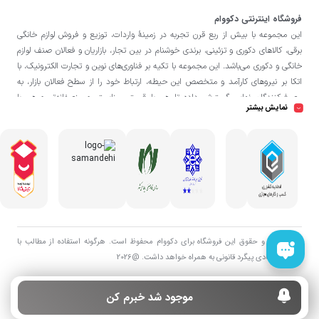
فروشگاه اینترنتی دکووام
این مجموعه با بيش از ربع قرن تجربه در زمينۀ واردات، توزيع و فروش لوازم خانگی
برقی، کالاهای دکوری و تزئینی، برندی خوشنام در بين تجار، بازاريان و فعالان صنف لوازم
خانگی و دکوری می‌باشد. این مجموعه با تكيه بر فناوری‌های نوين و تجارت الكترونيک، با
اتکا بر نيروهای كارآمد و متخصص اين حيطه، ارتباط خود را از سطح فعالان بازار، به
مصرف‌كنندگان نهايی گسترش داده تا هم با قيمتی مناسبتر و منصفانه‌تر و هم با
نمایش بیشتر
خدماتی گسترده‌تر و كيفی‌تر در خدمت هموطنان عزیز در اقصی نقاط ميهنمان باشد.
فروشگاه دکووام
لازم به ذکر است در «
» فروش حضوری صورت نمی‌گیرد و تحویل
حضوری کالا از انبار تنها در صورت ثبت سفارش قبلی از طریق سایت و انتخاب زمان،
امکان پذیر می‌باشد.
تمامی حق و حقوق اين فروشگاه برای دکووام محفوظ است. هرگونه استفاده از مطالب با
هدف اقتصادی پیگرد قانونی به همراه خواهد داشت. @2026
موجود شد خبرم کن