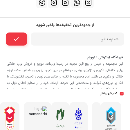
از جدیدترین تخفیف‌ها باخبر شوید
فروشگاه اینترنتی دکووام
این مجموعه با بيش از ربع قرن تجربه در زمينۀ واردات، توزيع و فروش لوازم خانگی
برقی، کالاهای دکوری و تزئینی، برندی خوشنام در بين تجار، بازاريان و فعالان صنف لوازم
خانگی و دکوری می‌باشد. این مجموعه با تكيه بر فناوری‌های نوين و تجارت الكترونيک، با
اتکا بر نيروهای كارآمد و متخصص اين حيطه، ارتباط خود را از سطح فعالان بازار، به
مصرف‌كنندگان نهايی گسترش داده تا هم با قيمتی مناسبتر و منصفانه‌تر و هم با
نمایش بیشتر
خدماتی گسترده‌تر و كيفی‌تر در خدمت هموطنان عزیز در اقصی نقاط ميهنمان باشد.
فروشگاه دکووام
لازم به ذکر است در «
» فروش حضوری صورت نمی‌گیرد و تحویل
حضوری کالا از انبار تنها در صورت ثبت سفارش قبلی از طریق سایت و انتخاب زمان،
امکان پذیر می‌باشد.