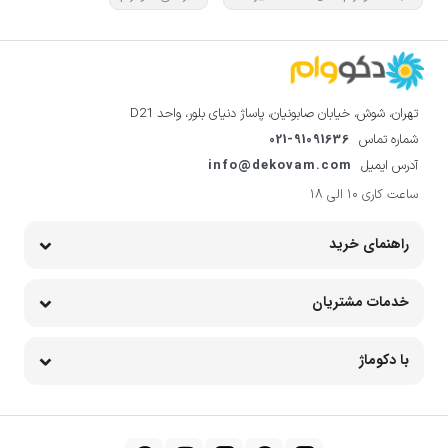
تهران، شوش، خیابان صابونیان، پاساژ دنیای بلور، واحد D21
021-91091636
شماره تماس
info@dekovam.com
آدرس ایمیل
ساعت کاری 10 الی 18
راهنمای خرید
خدمات مشتریان
با دکوماژ