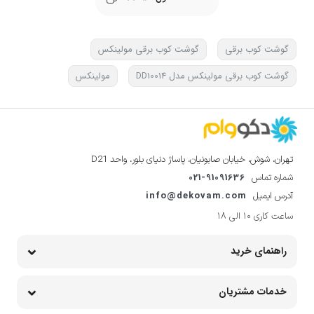
گوشت کوب برقی
گوشت کوب برقی مولینکس
گوشت کوب برقی مولینکس مدل DD10014
مولینکس
تهران، شوش، خیابان صابونیان، پاساژ دنیای بلور، واحد D21
021-91091636
شماره تماس
info@dekovam.com
آدرس ایمیل
ساعت کاری 10 الی 18
راهنمای خرید
خدمات مشتریان