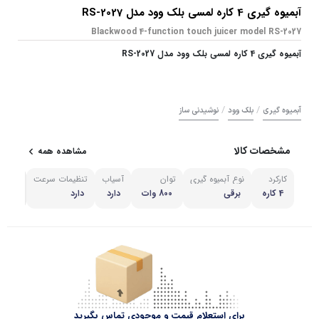
آبمیوه گیری 4 کاره لمسی بلک وود مدل RS-2027
Blackwood 4-function touch juicer model RS-2027
آبمیوه گیری 4 کاره لمسی بلک وود مدل RS-2027
/
/
آبمیوه گیری
بلک وود
نوشیدنی ساز
مشخصات کالا
مشاهده همه
کارکرد
نوع آبمیوه گیری
توان
آسیاب
تنظیمات سرعت
مشاهد
4 کاره
برقی
800 وات
دارد
دارد
برای استعلام قیمت و موجودی تماس بگیرید