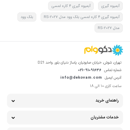
آبمیوه گیری
آبمیوه گیری 4 کاره لمسی
آبمیوه گیری 4 کاره لمسی بلک وود مدل RS-2027
بلک وود
مدل RS-2027
تهران، شوش، خیابان صابونیان، پاساژ دنیای بلور، واحد D21
021-91091636
شماره تماس
info@dekovam.com
آدرس ایمیل
ساعت کاری 10 الی 18
راهنمای خرید
خدمات مشتریان