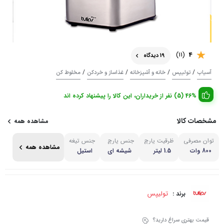
(11)
4
19 دیدگاه
/
/
/
/
آسیاب
تولیپس
خانه و آشپزخانه
غذاساز و خردکن
مخلوط کن
46% (5) نفر از خریداران، این کالا را پیشنهاد کرده اند
مشخصات کالا
مشاهده همه
توان مصرفی
ظرقیت پارچ
جنس پارچ
جنس تیغه
مشاهده همه
800 وات
1.5 لیتر
شیشه ای
استیل
تولیپس
برند :
قیمت بهتری سراغ دارید؟