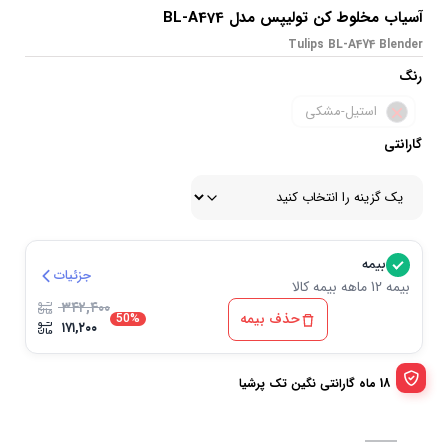
آسیاب مخلوط کن تولیپس مدل BL-A474
Tulips BL-A474 Blender
رنگ
استیل-مشکی
گارانتی
بیمه
جزئیات
بیمه 12 ماهه بیمه کالا
۳۴۲,۴۰۰
حذف بیمه
50%
۱۷۱,۲۰۰
18 ماه گارانتی نگین تک پرشیا