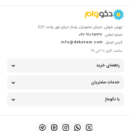
تهران، شوش، خیابان صابونیان، پاساژ دنیای بلور، واحد D21
021-91091636
شماره تماس
info@dekovam.com
آدرس ایمیل
ساعت کاری 10 الی 18
راهنمای خرید
خدمات مشتریان
با دکوماژ