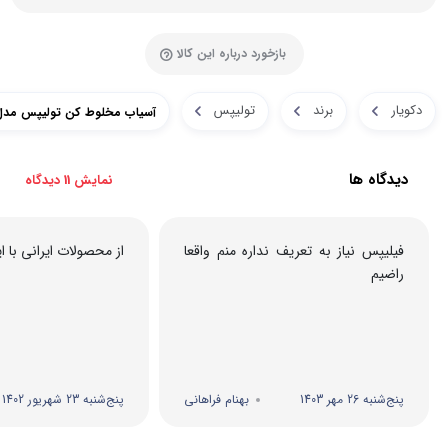
بازخورد درباره این کالا
دکویار
برند
تولیپس
آسیاب مخلوط کن تولیپس مدل L-A474
دیدگاه ها
نمایش 11 دیدگاه
فیلیپس نیاز به تعریف نداره منم واقعا
از محصولات ایرانی با ا
راضیم
پنج‌شنبه 26 مهر 1403
بهنام فراهانی
پنج‌شنبه 23 شهریور 1402