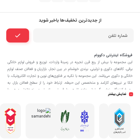
از جدیدترین تخفیف‌ها باخبر شوید
فروشگاه اینترنتی دکووام
این مجموعه با بيش از ربع قرن تجربه در زمينۀ واردات، توزيع و فروش لوازم خانگی
برقی، کالاهای دکوری و تزئینی، برندی خوشنام در بين تجار، بازاريان و فعالان صنف لوازم
خانگی و دکوری می‌باشد. این مجموعه با تكيه بر فناوری‌های نوين و تجارت الكترونيک، با
اتکا بر نيروهای كارآمد و متخصص اين حيطه، ارتباط خود را از سطح فعالان بازار، به
مصرف‌كنندگان نهايی گسترش داده تا هم با قيمتی مناسبتر و منصفانه‌تر و هم با
نمایش بیشتر
خدماتی گسترده‌تر و كيفی‌تر در خدمت هموطنان عزیز در اقصی نقاط ميهنمان باشد.
فروشگاه دکووام
لازم به ذکر است در «
» فروش حضوری صورت نمی‌گیرد و تحویل
حضوری کالا از انبار تنها در صورت ثبت سفارش قبلی از طریق سایت و انتخاب زمان،
امکان پذیر می‌باشد.