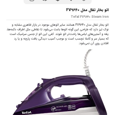
اتو بخار تفال مدل FV9640
Tefal FV9640 Steam Iron
اتو بخار تفال مدل FV9640 همانند سایر اتوهای موجود در بازار ظاهری مشابه و
نوک تیز دارد که طراحی این گونه اتوها باعث می‌شود تا نقاطی مثل اطراف دکمه‌ها،
یقه و آستین‌های لباس‌ها راحت‌تر اتو شوند. کفی این اتو از جنس سرامبک است
که بسیار سر و کاملا نچسب است و موجب آسیب دیدگی بافت پارچه و یا رد
افتادن روی آن نمی‌شود.