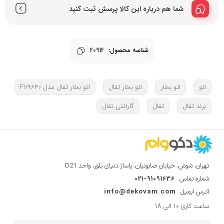
شما هم درباره این کالا پرسش ثبت کنید
شناسه محصول:
20912
اتو
اتو بخار
اتو بخار تفال
اتو بخار تفال مدل FV9640
برند تفال
تفال
گارانتی تفال
تهران، شوش، خیابان صابونیان، پاساژ دنیای بلور، واحد D21
021-91091636
شماره تماس
info@dekovam.com
آدرس ایمیل
ساعت کاری 10 الی 18