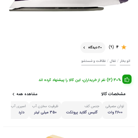
(9)
4
20 دیدگاه
/
/
اتو بخار
تفال
نظافت و شستشو
30% (3) نفر از خریداران، این کالا را پیشنهاد کرده اند
مشخصات کالا
مشاهده همه
توان مصرفی
جنس کف
ظرفیت مخزن آب
اسپری آب
مشا
2600 وات
گلیس گلاید پروتکت
350 میلی لیتر
دارد