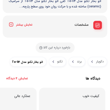
اتو بخار تکنو مدل Te-114 کفی اتو بخار تکنو مدل Te-114 از سرامیک
(ceramic) ساخته شده و با حرکت روان خود روی سطح پارچه،...
مشخصات
نمایش بیشتر
بازخورد درباره این کالا
دکویار
برند
تکنو
اتو بخار تکنو مدل Te-114
دیدگاه ها
نمایش 4 دیدگاه
کیفیت خوب
عملکرد عالی