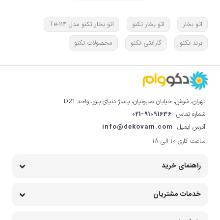
اتو بخار
اتو بخار تکنو
اتو بخار تکنو مدل Te-114
برند تکنو
گارانتی تکنو
محصولات تکنو
تهران، شوش، خیابان صابونیان، پاساژ دنیای بلور، واحد D21
021-91091636
شماره تماس
info@dekovam.com
آدرس ایمیل
ساعت کاری 10 الی 18
راهنمای خرید
خدمات مشتریان