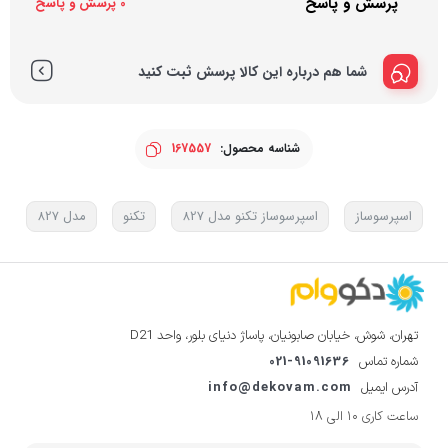
پرسش و پاسخ
0 پرسش و پاسخ
شما هم درباره این کالا پرسش ثبت کنید
شناسه محصول:
167557
اسپرسوساز
اسپرسوساز تکنو مدل 827
تکنو
مدل 827
تهران، شوش، خیابان صابونیان، پاساژ دنیای بلور، واحد D21
021-91091636
شماره تماس
info@dekovam.com
آدرس ایمیل
ساعت کاری 10 الی 18