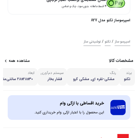
۴ قسط ماهانه. بدون سود، چک و ضامن.
اسپرسوساز تکنو مدل 827
/
/
اسپرسو ساز
تکنو
نوشیدنی ساز
مشخصات کالا
مشاهده همه
برند
رنگ
سیستم دم‌آوری
ابعاد
تکنو
مشکی-نقره ای, مشکی کرو
فشار بخار
۲۸x۲۸x۳۰ سانتی‌متر
م, مشکی مات
خرید اقساطی با ازکی وام
این محصول را با اعتبار ازکی وام خریداری کنید.