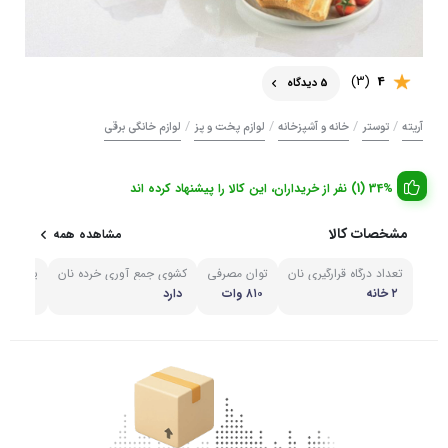
(3)
4
5 دیدگاه
/
/
/
/
آریته
توستر
خانه و آشپزخانه
لوازم پخت و پز
لوازم خانگی برقی
34% (1) نفر از خریداران، این کالا را پیشنهاد کرده اند
مشخصات کالا
مشاهده همه
تعداد درگاه قرارگیری نان
توان مصرفی
کشوی جمع آوری خرده نان
یخ زدای
۲ خانه
۸۱۰ وات
دارد
یخ زدا