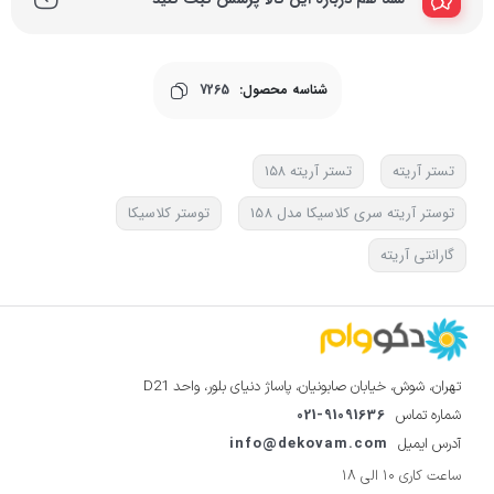
شناسه محصول:
7265
تستر آریته
تستر آریته ۱۵۸
توستر آریته سری کلاسیکا مدل 158
توستر کلاسیکا
گارانتی آریته
تهران، شوش، خیابان صابونیان، پاساژ دنیای بلور، واحد D21
021-91091636
شماره تماس
info@dekovam.com
آدرس ایمیل
ساعت کاری 10 الی 18