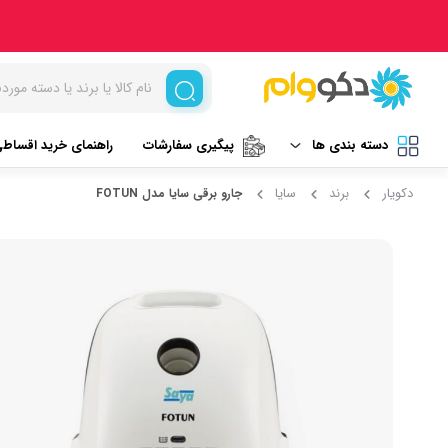
دسته بندی ها
پیگیری سفارشات
راهنمای خرید اقساط
دکویار
برند
سایا
جارو برقی سایا مدل FOTUN
لوازم برقی آشپزخانه
غذاساز و خردکن
نظافت و شستشو
مخلوط کن
خردکن
آرایشی و بهداشتی
آسیاب
تهویه، سرمایش و گرمایش
رنده برقی
برند های خارجی
میوه خشک کن
همزن