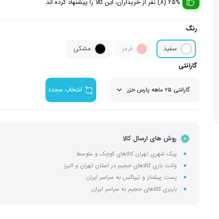
25% (8) نفر از خریداران، این کالا را پیشنهاد کرده اند
زودپز
لوازم جان
اسپرسو ساز
رنگ
وافل ساز
آشپزخا
چای ساز
سفید
قرمز
مشکی
گارانتی
انتخاب مجدد
روش های ارسال کالا
پیک شهری تهران کالاهای کوچک و متوسط
وانت باری کالاهای حجیم در استان تهران و البرز
پست پیشتاز و تیپاکس به سراسر ایران
باربری کالاهای حجیم به سراسر ایران