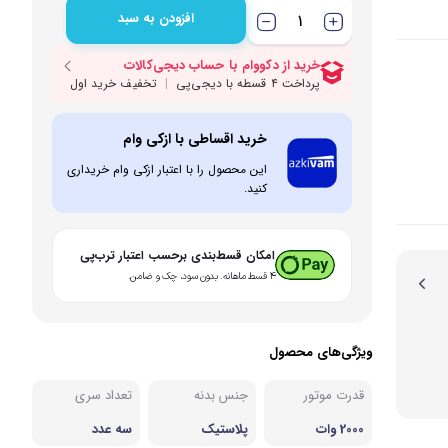
افزودن به سبد
بی و مصرفی نوشیدنی‌ساز
نه
خرید اقساطی با ازکی وام
این محصول را با اعتبار ازکی وام خریداری
کنید.
امکان قسط‌بندی برحسب اعتبار ترب‌پی
۴ قسط ماهانه. بدون سود، چک و ضامن.
ویژگی‌های محصول
قدرت موتور
جنس بدنه
تعداد سری
2000 وات
پلاستیک
سه عدد