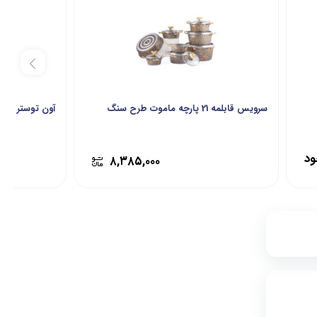
سرویس قابلمه 21 پارچه ماموت طرح سنگ
آون توستر سایا 
ود
۸,۳۸۵,۰۰۰
۱۲,۵۷۶,۰۰۰
۸
۱۱,۶۸۶,۰۰۰