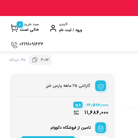
0
سبد خرید
کاربری
خالی است
ورود / ثبت نام
02191091636
3082
48 دیدگاه
ی
ترازو آشپزخانه
ن
سماور
گارانتی ۲۵ ماهه پارس خزر
ت گیری
ظروف پخت و پز
ری
ظروف سرو و پذیرایی
۸
۱۲,۵۷۶,۰۰۰
ش
ظروف نگهداری
۱۱,۶۸۶,۰۰۰
کتری و قوری
تامین از فروشگاه دکووام
وه
کلمن و فلاسک