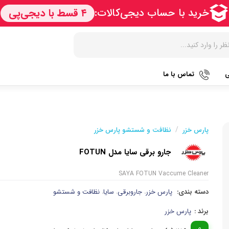
ی
تماس با ما
زودپز
هات داگ پز
کتری برق
آرام پز
سرخ کن
آب سردک
/
پارس خزر
نظافت و شستشو پارس خزر
آون توستر
فر
آب مرکبا
جارو برقی سایا مدل FOTUN
مولتی کوکر
گریل
آبمیوه گی
SAYA FOTUN Vaccume Cleaner
اجاق گاز
ماکروویو
قهوه جو
دسته بندی:
پارس خزر
جاروبرقی
سایا
نظافت و شستشو
،
،
،
پلوپز
وافل ساز
قهوه ساز
برند :
پارس خزر
تستر نان
آسیاب قه
نوشیدنی ساز