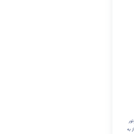
تامین از فروشگاه دکووام
تور
 بدون نیاز به