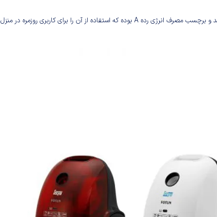
جارو برقی سایا مدل FOTUN یک جاروبرقی با طراحی زیبا و موتور قدرتمند و برچسب مصرف انرژی رده A بوده که استفاده از آن را برای کاربری روزمره در 