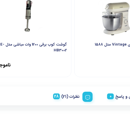
158
گوشت کوب برقی 1200 وا
HB3002
ناموج
و پاسخ
نظرات (21)