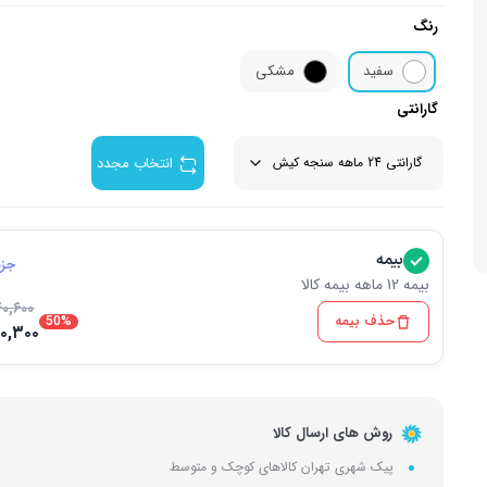
رنگ
زودپز
لوازم جان
اسپرسو ساز
سفید
مشکی
وافل ساز
آشپزخا
چای ساز
گارانتی
انتخاب مجدد
بیمه
جزئ
بیمه 12 ماهه بیمه کالا
۰,۶۰۰
حذف بیمه
50%
۷۰,۳۰۰
روش های ارسال کالا
پیک شهری تهران کالاهای کوچک و متوسط