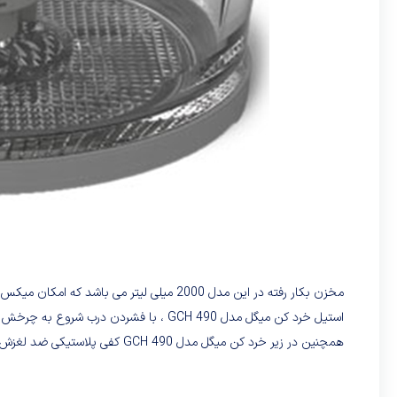
مخزن بکار رفته در این مدل 2000 میلی لیتر می 
استیل خرد کن میگل مدل GCH 490 ، با فشردن درب شروع به چرخش می کند، بطوریکه ظرف مدت مدت کوتاهی مواد خرد شده را در اختیار ما قرار می دهد.
همچنین در زیر خرد کن میگل مدل GCH 490 کفی پلاستیکی ضد لغزش قرار گرفته تا مانع از افتادن خردکن در حین کار گردد.