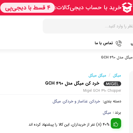
ی
تماس با ما
ل مدل GCH 490
زودپز
هات داگ پز
کتری برق
آرام پز
سرخ کن
آب سردک
/
میگل
میگل میگل
خرد کن میگل مدل GCH 490
آون توستر
فر
آب مرکبا
Migel GCH 490 Chopper
مولتی کوکر
گریل
آبمیوه گی
دسته بندی:
خردکن
غذاساز و خردکن
میگل
،
،
اجاق گاز
ماکروویو
قهوه جو
برند :
میگل
پلوپز
وافل ساز
قهوه ساز
40% (8) نفر از خریداران، این کالا را پیشنهاد کرده اند
تستر نان
آسیاب قه
نوشیدنی ساز