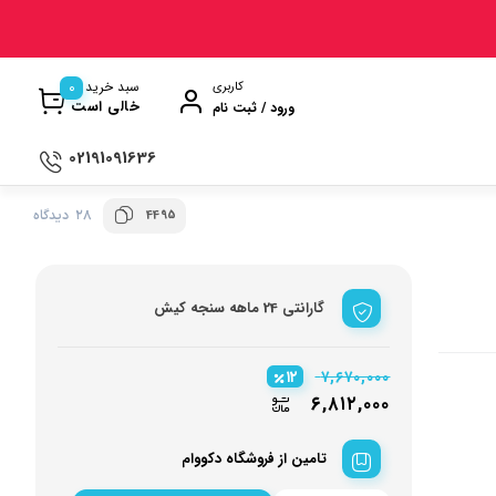
0
سبد خرید
کاربری
خالی است
ورود / ثبت نام
02191091636
4495
28 دیدگاه
ی
ترازو آشپزخانه
ن
سماور
گارانتی 24 ماهه سنجه کیش
ت گیری
ظروف پخت و پز
ری
ظروف سرو و پذیرایی
۱۲
۷,۶۷۰,۰۰۰
ش
ظروف نگهداری
۶,۸۱۲,۰۰۰
کتری و قوری
تامین از فروشگاه دکووام
وه
کلمن و فلاسک