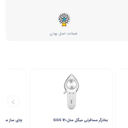
ضمانت اصل بودن
بخارگر مسافرتی میگل مدلGGS 120
چای ساز سماوری م