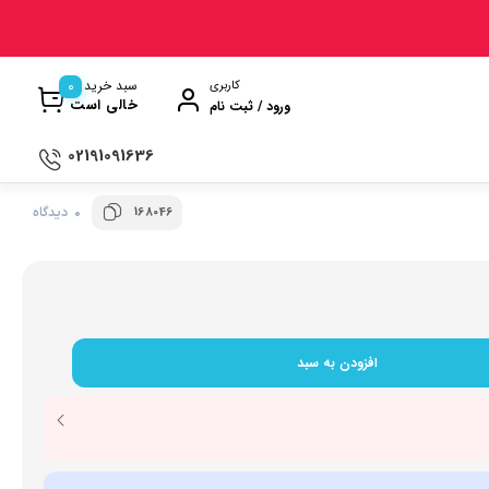
0
سبد خرید
کاربری
خالی است
ورود / ثبت نام
02191091636
168046
0 دیدگاه
ی
ترازو آشپزخانه
ن
سماور
ت گیری
ظروف پخت و پز
ری
ظروف سرو و پذیرایی
افزودن به سبد
ش
ظروف نگهداری
کتری و قوری
وه
کلمن و فلاسک