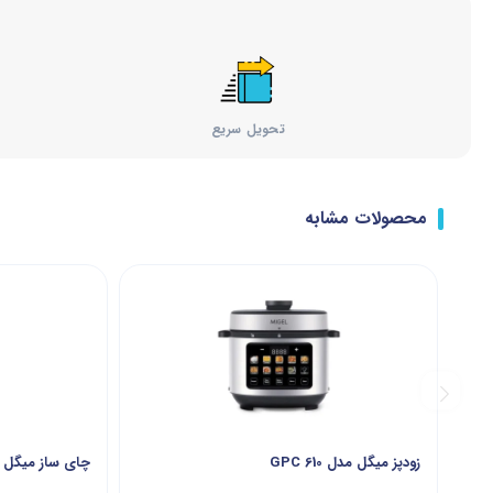
تحویل سریع
محصولات مشابه
زودپز میگل مدل GPC 610
چای ساز میگل مدل 0