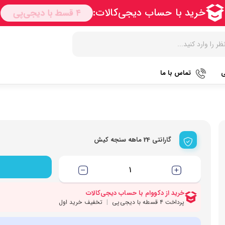
ی
تماس با ما
زودپز
هات داگ پز
کتری برق
آرام پز
سرخ کن
آب سردک
گارانتی 24 ماهه سنجه کیش
آون توستر
فر
آب مرکبا
مولتی کوکر
گریل
آبمیوه گی
اجاق گاز
ماکروویو
قهوه جو
پلوپز
وافل ساز
قهوه ساز
تستر نان
آسیاب قه
نوشیدنی ساز