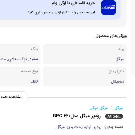
خرید اقساطی با ازکی وام
زودپز
لوازم جان
اسپرسو ساز
این محصول را با اعتبار ازکی وام خریداری کنید.
وافل ساز
آشپزخا
چای ساز
ویژگی‌های محصول
برند
رنگ
میگل
سفید, نوک مدادی, مش
نقره ای
کنترل پنل
نوع صفحه
دیجیتال
LED
مشاهده همه و
/
میگل
میگل میگل
زودپز میگل مدلGPC 620
دسته بندی:
زودپز
لوازم پخت و پز
میگل
،
،