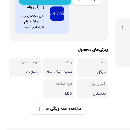
خرید اقساطی
با ازکی وام
این محصول را با
اعتبار ازکی وام
خریداری کنید.
ویژگی‌های محصول
برند
رنگ
توان ورودی
میگل
سفید, نوک مداد
1000وات
ی, مشکی, نقره ا
ی
کنترل پنل
نوع صفحه
دیجیتال
LED
مشاهده همه ویژگی ها