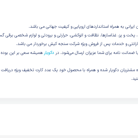
 ايرانى به همراه استانداردهاى اروپايى و كيفيت جهانى مى باشد.
م، پخت و پز، غذاسازها، نظافت و اتوكشى، حرارتى و برودتى و لوازم شخصى برقى گ
دکویار
 با ضمانت نامه برای شما عزیزان ارسال می‌شود. در
همیشه سعی بر این بوده ت
گاه مشتریان دکویار شده و همراه با محصول خود یک عدد کارت تخفیف ویژه دریافت
ید.