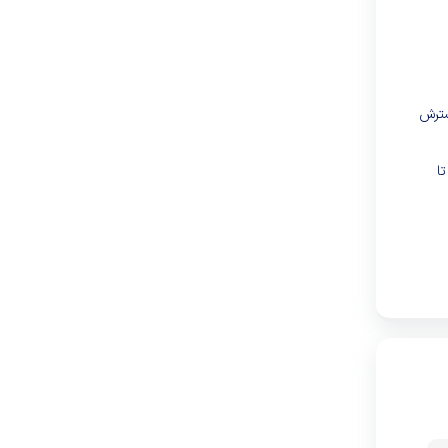
سترش
ا