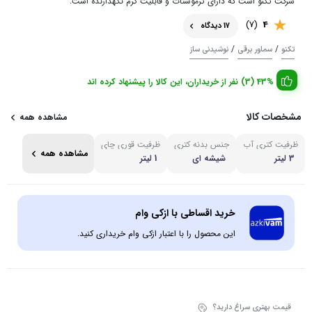
شرکت تکنو است که دارای ترموستات و قابلیت گرم نگهدارنده است.
(7)
4
17 دیدگاه
/
/
تکنو
سماور برقی
نوشیدنی ساز
43% (3) نفر از خریداران، این کالا را پیشنهاد کرده اند
مشخصات کالا
مشاهده همه
ظرفیت کتری آب
جنس بدنه کتری
ظرفیت قوری چای
مشاهده همه
3 لیتر
شیشه ای
1 لیتر
خرید اقساطی با ازکی وام
این محصول را با اعتبار ازکی وام خریداری کنید.
قیمت بهتری سراغ دارید؟