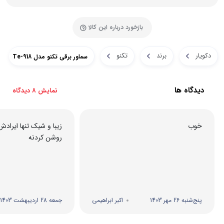
بازخورد درباره این کالا
دکویار
برند
تکنو
سماور برقی تکنو مدل Te-918
دیدگاه ها
نمایش 8 دیدگاه
خوب
زیبا و شیک تنها ایراد
روشن کردنه
پنج‌شنبه 26 مهر 1403
اکبر ابراهیمی
جمعه 28 اردیبهشت 1403