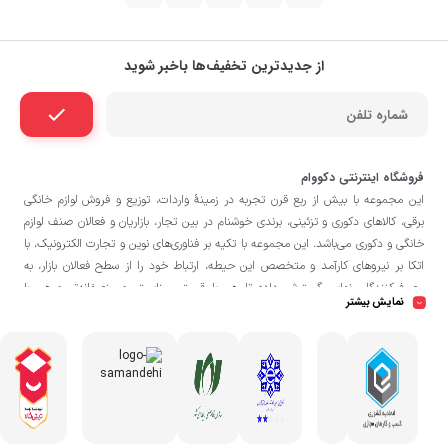
از جدیدترین تخفیف‌ها باخبر شوید
فروشگاه اینترنتی دکووام
این مجموعه با بيش از ربع قرن تجربه در زمينۀ واردات، توزيع و فروش لوازم خانگی
برقی، کالاهای دکوری و تزئینی، برندی خوشنام در بين تجار، بازاريان و فعالان صنف لوازم
خانگی و دکوری می‌باشد. این مجموعه با تكيه بر فناوری‌های نوين و تجارت الكترونيک، با
اتکا بر نيروهای كارآمد و متخصص اين حيطه، ارتباط خود را از سطح فعالان بازار، به
مصرف‌كنندگان نهايی گسترش داده تا هم با قيمتی مناسبتر و منصفانه‌تر و هم با
نمایش بیشتر
خدماتی گسترده‌تر و كيفی‌تر در خدمت هموطنان عزیز در اقصی نقاط ميهنمان باشد.
فروشگاه دکووام
لازم به ذکر است در «
» فروش حضوری صورت نمی‌گیرد و تحویل
حضوری کالا از انبار تنها در صورت ثبت سفارش قبلی از طریق سایت و انتخاب زمان،
امکان پذیر می‌باشد.