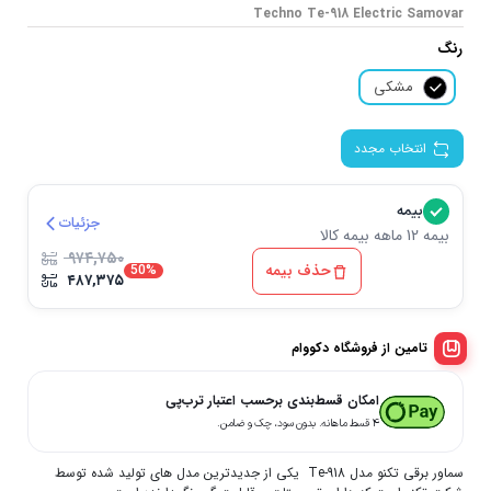
Techno Te-918 Electric Samovar
رنگ
مشکی
انتخاب مجدد
بیمه
جزئیات
بیمه 12 ماهه بیمه کالا
۹۷۴,۷۵۰
حذف بیمه
50%
۴۸۷,۳۷۵
تامین از فروشگاه دکووام
امکان قسط‌بندی برحسب اعتبار ترب‌پی
۴ قسط ماهانه. بدون سود، چک و ضامن.
سماور برقی تکنو مدل Te-918 یکی از جدیدترین مدل های تولید شده توسط