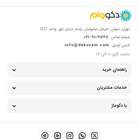
تهران، شوش، خیابان صابونیان، پاساژ دنیای بلور، واحد D21
021-91091636
شماره تماس
info@dekovam.com
آدرس ایمیل
ساعت کاری 10 الی 18
راهنمای خرید
خدمات مشتریان
با دکوماژ