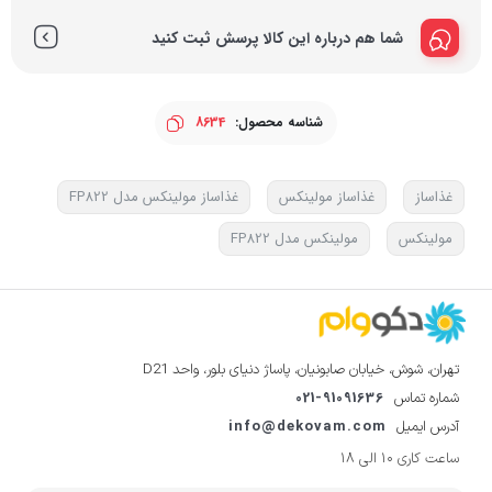
شما هم درباره این کالا پرسش ثبت کنید
شناسه محصول:
8634
غذاساز
غذاساز مولینکس
غذاساز مولینکس مدل FP822
مولینکس
مولینکس مدل FP822
تهران، شوش، خیابان صابونیان، پاساژ دنیای بلور، واحد D21
021-91091636
شماره تماس
info@dekovam.com
آدرس ایمیل
ساعت کاری 10 الی 18