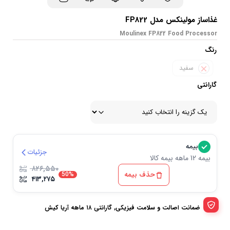
غذاساز مولینکس مدل FP822
Moulinex FP822 Food Processor
رنگ
سفید
گارانتی
بیمه
جزئیات
بیمه 12 ماهه بیمه کالا
۸۲۶,۵۵۰
حذف بیمه
50%
۴۱۳,۲۷۵
ضمانت اصالت و سلامت فیزیکی, گارانتی ۱۸ ماهه آریا کیش