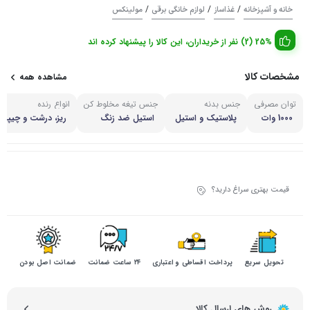
/
/
/
خانه و آشپزخانه
غذاساز
لوازم خانگی برقی
مولینکس
25% (2) نفر از خریداران، این کالا را پیشنهاد کرده اند
مشخصات کالا
مشاهده همه
توان مصرفی
جنس بدنه
جنس تیغه مخلوط کن
انواع رنده
1000 وات
پلاستیک و استیل
استیل ضد زنگ
ریز، درشت و چیپس
قیمت بهتری سراغ دارید؟
تحویل سریع
پرداخت اقساطی و اعتباری
۲۴ ساعت ضمانت
ضمانت اصل بودن
روش های ارسال کالا