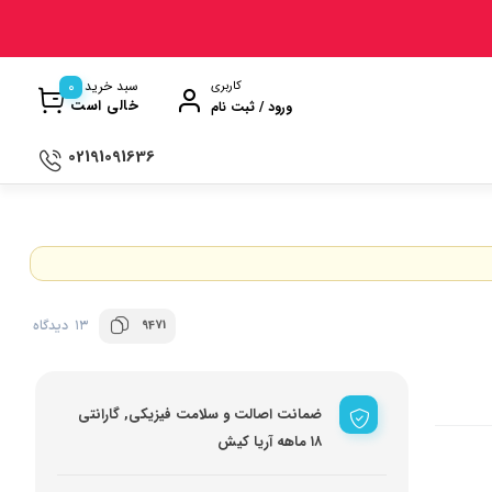
0
سبد خرید
کاربری
خالی است
ورود / ثبت نام
02191091636
ی
ترازو آشپزخانه
ن
سماور
ت گیری
ظروف پخت و پز
9471
13 دیدگاه
ری
ظروف سرو و پذیرایی
ش
ظروف نگهداری
ضمانت اصالت و سلامت فیزیکی, گارانتی
کتری و قوری
۱۸ ماهه آریا کیش
وه
کلمن و فلاسک