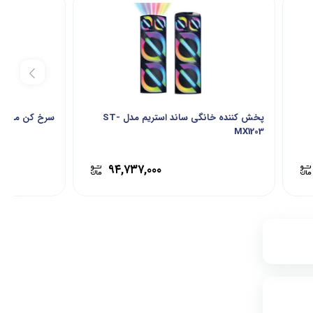
پخش کننده خانگی ساند استریم مدل ST-
سرخ کن میگل مدل 8
MX1203
۹۴,۷۳۷,۰۰۰