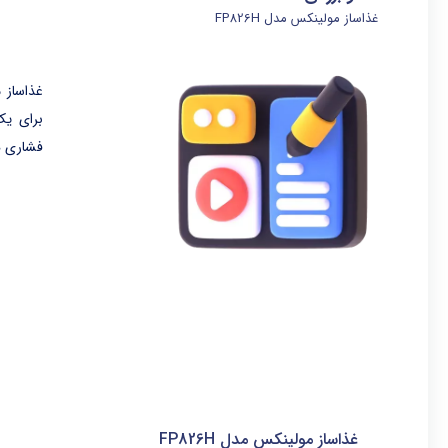
غذاساز مولینکس مدل FP826H
برای یک
فشاری ه
غذاساز مولینکس مدل FP826H