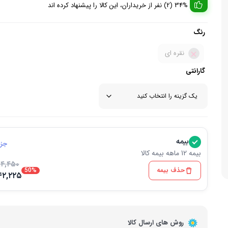
34% (2) نفر از خریداران، این کالا را پیشنهاد کرده اند
زودپز
لوازم جان
اسپرسو ساز
رنگ
وافل ساز
آشپزخا
چای ساز
نقره ای
گارانتی
بیمه
جزئ
بیمه 12 ماهه بیمه کالا
۸۴,۴۵۰
حذف بیمه
50%
۴۲,۲۲۵
روش های ارسال کالا