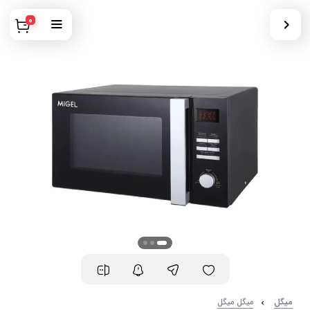
0
میگل
میگل میگل