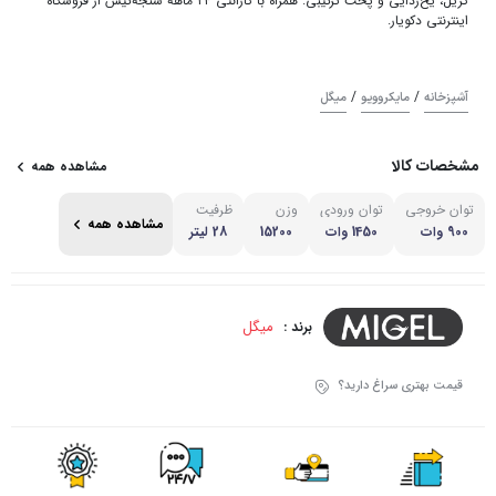
گریل، یخ‌زدایی و پخت ترکیبی. همراه با گارانتی ۲۴ ماهه سنجه‌کیش از فروشگاه
اینترنتی دکویار.
/
/
آشپزخانه
مایکروویو
میگل
مشخصات کالا
مشاهده همه
توان خروجی
توان ورودی
وزن
ظرفیت
مشاهده همه
900 وات
1450 وات
15200
28 لیتر
میگل
برند :
قیمت بهتری سراغ دارید؟