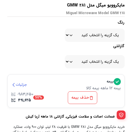
مایکروویو میگل مدل GMW 281
Miguel Microwave Model GMW 281
رنگ
گارانتی
بیمه
جزئیات
بیمه 12 ماهه بیمه کالا
۹۸۳,۲۵۰
حذف بیمه
50%
۴۹۱,۶۲۵
ضمانت اصالت و سلامت فیزیکی, گارانتی ۱۸ ماهه آریا کیش
خرید مایکروویو میگل مدل GMW 281 با ظرفیت 28 لیتر، توان 900 وات، عملکرد