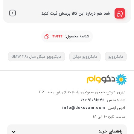
شما هم درباره این کالا پرسش ثبت کنید
شناسه محصول:
148444
مایکروویو
مایکروویو میگل
مایکروویو میگل مدل GMW 281
تهران، شوش، خیابان صابونیان، پاساژ دنیای بلور، واحد D21
021-91091636
شماره تماس
info@dekovam.com
آدرس ایمیل
ساعت کاری 10 الی 18
راهنمای خرید