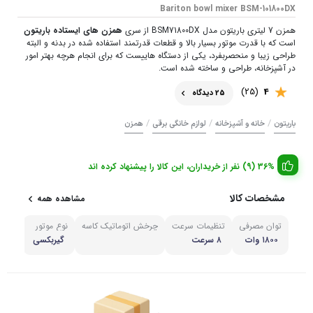
Bariton bowl mixer BSM-101800DX
همزن 7 لیتری باریتون مدل BSM71800DX از سری
همزن های ایستاده باریتون
است که با قدرت موتور بسیار بالا و قطعات قدرتمند استفاده شده در بدنه و البته
طراحی زیبا و منحصربفرد، یکی از دستگاه هاییست که برای انجام هرچه بهتر امور
در آشپزخانه، طراحی و ساخته شده است.
(25)
4
25 دیدگاه
/
/
/
باریتون
خانه و آشپزخانه
لوازم خانگی برقی
همزن
36% (9) نفر از خریداران، این کالا را پیشنهاد کرده اند
مشخصات کالا
مشاهده همه
توان مصرفی
تنظیمات سرعت
چرخش اتوماتیک کاسه
نوع موتور
مشاه
۱۸۰۰ وات
۸ سرعت
گیربکسی