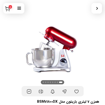
0
همزن 7 لیتری باریتون مدل BSM71800DX