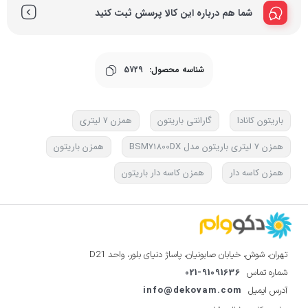
شما هم درباره این کالا پرسش ثبت کنید
شناسه محصول:
5729
باریتون کانادا
گارانتی باریتون
همزن ۷ لیتری
همزن 7 لیتری باریتون مدل BSM71800DX
همزن باریتون
همزن کاسه دار
همزن کاسه دار باریتون
تهران، شوش، خیابان صابونیان، پاساژ دنیای بلور، واحد D21
021-91091636
شماره تماس
info@dekovam.com
آدرس ایمیل