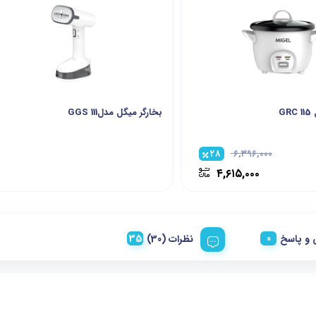
G
بخارگر میگل مدلGGS 111
۲۸
۶,۳۹۶,۰۰۰
۴,۶۱۵,۰۰۰
و پاسخ
نظرات (30)