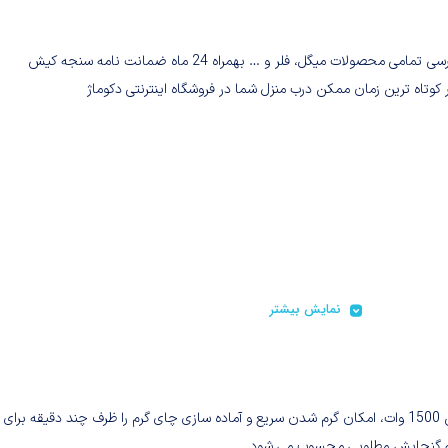
خرید و بررسی تمامی محصولات میگل، فلر و … بهمراه 24 ماه ضمانت نامه سنجه کیش
 کوتاه ترین زمان ممکن درب منزل شما در فروشگاه اینترنتی دکوماژ
نمایش بیشتر
چای ساز سماوری میگل مدل GTS 305، با برخورداری از سیستم گرمایش 1500 وات، امکان گرم شدن سریع و آماده سازی چای گرم را ظرف چند دقیقه برا
 که گنجایش مطلوبی محسوب می شود.