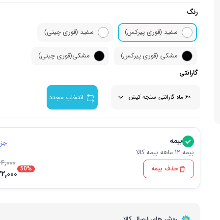
رنگ
زودپز
لوازم جان
اسپرسو ساز
سفید (قوری پیرکس)
سفید (قوری چینی)
وافل ساز
آشپزخا
چای ساز
مشکی (‌قوری پیرکس)
مشکی(قوری چینی)
گارانتی
انتخاب مجدد
بیمه
جزئ
بیمه 12 ماهه بیمه کالا
۴,۰۰۰
حذف بیمه
50%
۲۲,۰۰۰
روش های ارسال کالا