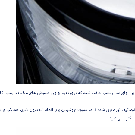
GTS  از جنس پیرکس به همراه این چای ساز روهمی عرضه شده که برای تهیه چای و دمنوش های مختلف، بسیار ک
دل GTS 305 به سیستم خاموشی اتوماتیک نیز مجهز شده تا در صورت جوشیدن و یا اتمام آب درون کتری، عملکرد چ