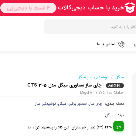
ی
تماس با ما
زودپز
هات داگ پز
کتری برق
آرام پز
سرخ کن
آب سردک
/
میگل
نوشیدنی ساز میگل
چای ساز سماوری میگل مدل GTS 305
آون توستر
فر
آب مرکبا
Migel GTS 305 Tea Maker
مولتی کوکر
گریل
آبمیوه گی
دسته بندی:
چای ساز
سماور برقی
میگل
نوشیدنی ساز
،
،
،
اجاق گاز
ماکروویو
قهوه جو
برند :
میگل
پلوپز
وافل ساز
قهوه ساز
44% (13) نفر از خریداران، این کالا را پیشنهاد کرده اند
تستر نان
آسیاب قه
نوشیدنی ساز