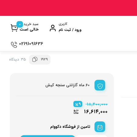
0
سبد خرید
کاربری
خالی است
ورود / ثبت نام
02191091636
1929
35 دیدگاه
ی
ترازو آشپزخانه
ن
سماور
60 ماه گارانتی سنجه کیش
ت گیری
ظروف پخت و پز
ری
ظروف سرو و پذیرایی
۹
۱۸,۲۰۰,۰۰۰
ش
ظروف نگهداری
۱۶,۶۱۴,۰۰۰
کتری و قوری
تامین از فروشگاه دکووام
وه
کلمن و فلاسک