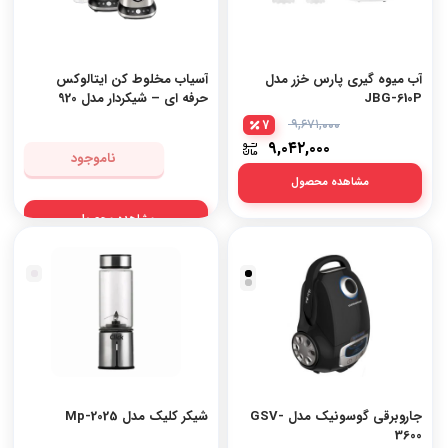
آب میوه گیری پارس خزر مدل
آسیاب مخلوط کن ایتالوکس
JBG-610P
حرفه ای – شیکردار مدل 920
7
۹,۶۷۱,۰۰۰
۹,۰۴۲,۰۰۰
ناموجود
مشاهده محصول
مشاهده محصول
نقره
ای
جاروبرقی گوسونیک مدل GSV-
شیکر کلیک مدل Mp-2025
3600