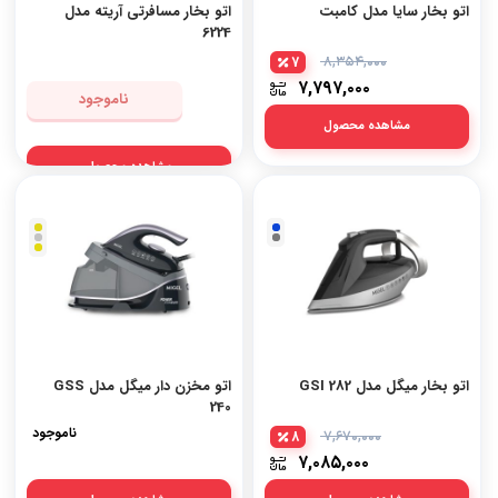
اتو بخار سایا مدل کامبت
اتو بخار مسافرتی آریته مدل
6224
7
۸,۳۵۴,۰۰۰
۷,۷۹۷,۰۰۰
ناموجود
مشاهده محصول
مشاهده محصول
مشکی-
سفید-
آبی
طلایی
مشکی-
سفید-
نقره
نقره
مشکی-
ای
ای
طلایی
اتو بخار میگل مدل GSI 282
اتو مخزن دار میگل مدل GSS
240
ناموجود
8
۷,۶۷۰,۰۰۰
۷,۰۸۵,۰۰۰