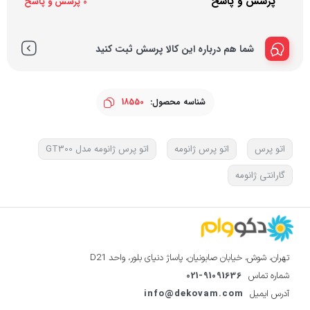
پرسش و پاسخ
0 پرسش و پاسخ
شما هم درباره این کالا پرسش ثبت کنید
شناسه محصول:
18550
اتو پرس
اتو پرس ژانومه
اتو پرس ژانومه مدل GT300
گارانتی ژانومه
تهران، شوش، خیابان صابونیان، پاساژ دنیای بلور، واحد D21
021-91091636
شماره تماس
info@dekovam.com
آدرس ایمیل