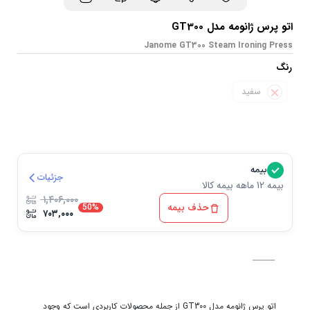
اتو پرس ژانومه مدل GT300
Janome GT300 Steam Ironing Press
رنگ
سفید
بیمه
جزئیات
بیمه 12 ماهه بیمه کالا
۱,۴۰۶,۰۰۰
حذف بیمه
50%
۷۰۳,۰۰۰
اتو پرس ژانومه مدل GT300 از جمله محصولات کاربردی است که وجود