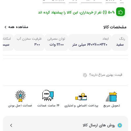
50% (1) نفر از خریداران، این کالا را پیشنهاد کرده اند
مشخصات کالا
مشاهده همه
رنگ
ابعاد
توان مصرفی
ظرفیت مخزن آب
امکانات
سفید
320×700×640 میلی متر
2200 وات
۳۰۰
سیستم
قیمت بهتری سراغ دارید؟
تحویل سریع
پرداخت اقساطی و اعتباری
۲۴ ساعت ضمانت
ضمانت اصل بودن
روش های ارسال کالا